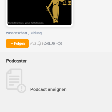
Wissenschaft
,
Bildung
0
0
Folgen
0
2
1
Podcaster
Podcast aneignen