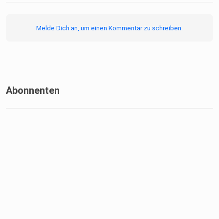
Melde Dich an, um einen Kommentar zu schreiben.
Unsere "Sweet-Spots" findet ihr hier:
https://www.google.com/maps/@49.5074069,11.8232322,
6.87z/data=!4m2!11m1!2sXR3rK7B37ch9fleeOVtdZA?
entry=ttu&g_ep=EgoyMDI2MDMyNC4wIKXMDSoASAFQA
w%3D%3D
Abonnenten
Folgt uns auf Insta :
https://www.instagram.com/suessundsalzig_podcast/
Enjoy!
Produziert von PK MusicSolutions
https://www.pkmusic.at/