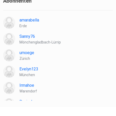
Abonnenten
amarabella
Erde
Sanny76
Mönchengladbach-Lürrip
umoege
Zürich
Evelyn123
München
Irmahoe
Warendorf
Danisahne
Heide