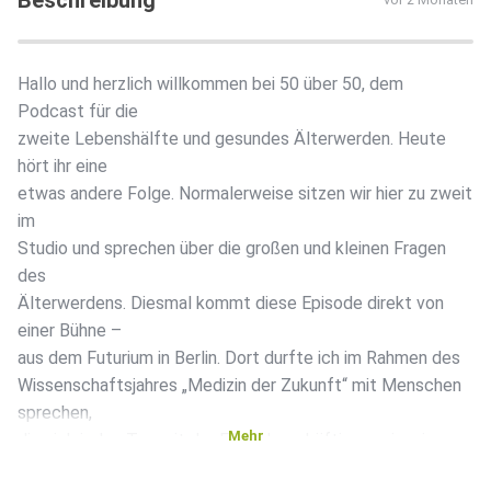
Beschreibung
Hallo und herzlich willkommen bei 50 über 50, dem
Podcast für die
zweite Lebenshälfte und gesundes Älterwerden. Heute
hört ihr eine
etwas andere Folge. Normalerweise sitzen wir hier zu zweit
im
Studio und sprechen über die großen und kleinen Fragen
des
Älterwerdens. Diesmal kommt diese Episode direkt von
einer Bühne –
aus dem Futurium in Berlin. Dort durfte ich im Rahmen des
Wissenschaftsjahres „Medizin der Zukunft“ mit Menschen
sprechen,
Mehr
die sich jeden Tag mit der Frage beschäftigen, wie wir
Gesundheit,