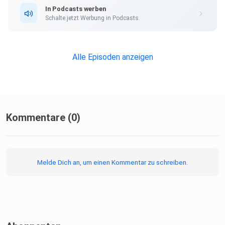
Beziehung zwischen Ärztinnen, Ärzten und Patientinnen
In Podcasts werben
und
Schalte jetzt Werbung in Podcasts.
Patienten? Warum vertrauen manche Menschen lieber
einem Influencer
als einer wissenschaftlichen Quelle? Welche
Alle Episoden anzeigen
Verantwortung tragen
Plattformen? Und wie könnte medizinische Kommunikation
in Zukunft
aussehen? Darüber spreche ich mit Dr. Nibras Naami. Ich
wünsche
Kommentare (0)
euch viel Freude beim Zuhören.
Melde Dich an, um einen Kommentar zu schreiben.