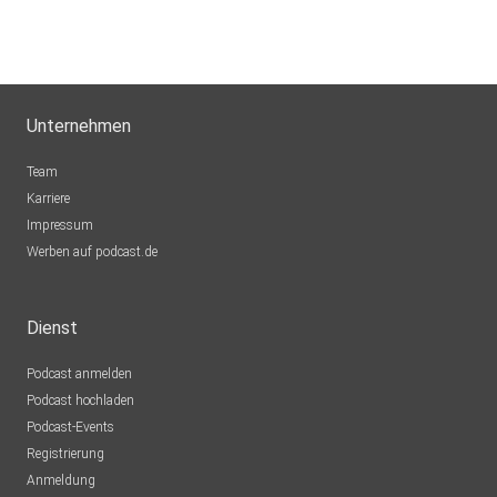
Unternehmen
Team
Karriere
Impressum
Werben auf podcast.de
Dienst
Podcast anmelden
Podcast hochladen
Podcast-Events
Registrierung
Anmeldung