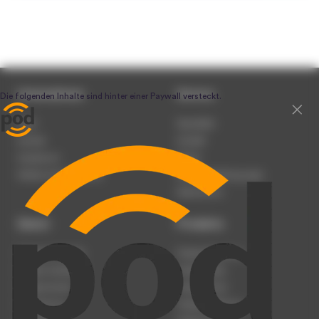
Unternehmen
Service
Team
Newsletter
Karriere
Kontakt
Impressum
Presse
Werben auf podcast.de
Nutzungsbedingungen
Datenschutz
Dienst
Produkte
Podcast anmelden
Podcast-Beratung
Podcast hochladen
Podcast-Jobs
Podcast-Events
Podcast-Push
Registrierung
Podcast-Werbung