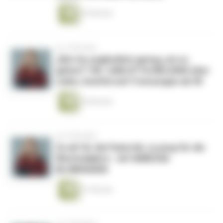
30 Minuten
vor 2 Monaten
„Bist du unglücklich genug, um zu
gehen?“ DR. CARLOTTA WELDING über
Liebe, Zweifel und Trennungen ab 50
49 Minuten
vor 2 Monaten
Zu alt für die Pubertät, zu jung für die
Wechseljahre - mit VANESSA
BLUMHAGEN
41 Minuten