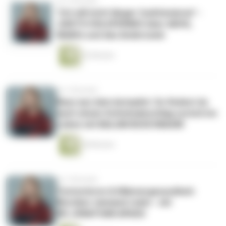
vor 2 Monaten
"Ich will nicht länger funktionieren" -
JUDITH HOLOFERNES über ADHS,
Midlife und das Anderssein
52 Minuten
vor 3 Monaten
Raus aus dem Autopilot: So findest du
nach einem Schicksalsschlag zurück ins
Leben mit BALIAN BUSCHBAUM
38 Minuten
vor 3 Monaten
Testosteron & Männergesundheit:
Worüber niemand redet - mit
DR.JONATHAN APASU