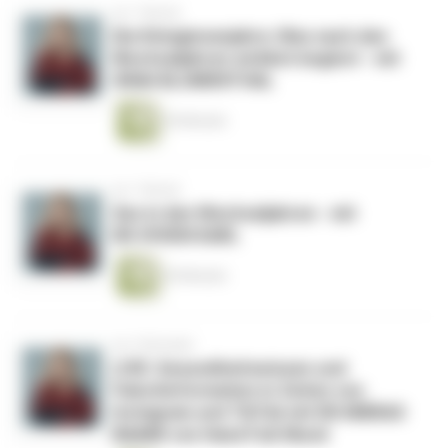
vor 1 Monat
Die Königinnenjahre: Was nach den
Wechseljahren wirklich beginnt - mit
SINAI BLUMENTHAL
54 Minuten
vor 1 Monat
Sex in den Wechseljahren - mit
DR.VIVIEN KARL
45 Minuten
vor 2 Monaten
LIVE: Gesundheitswissen und
Falschinformation in Zeiten von
Instagram und TikTok mit DR.NIBRAS
NAAMI von Hand Fuß Mund