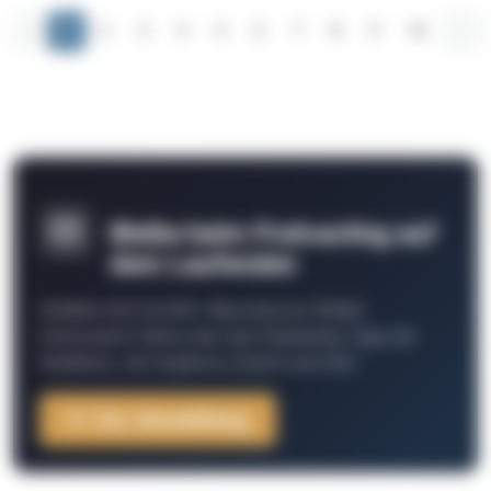
‹
1
2
3
4
5
6
7
8
9
10
...
Bleibe beim Podcasting auf
dem Laufenden
Schließe Dich 26.000+ Menschen an. Erhalte
interessante Fakten über das Podcasting, Tipps der
Redaktion, Job-Angebote, Events und mehr.
Zur Anmeldung