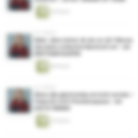
42 Minuten
vor 1 Monat
Mehr Jahre hinter dir als vor dir? Warum
das keine schlechte Nachricht ist! - mit
BERTRAM KASPER
48 Minuten
vor 1 Monat
Wenn alle gleichzeitig verrückt werden –
Pubertät trifft Perimenopause - mit
KATHY WEBER
57 Minuten