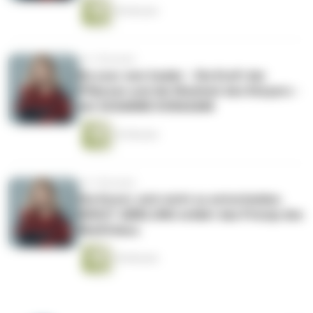
46 Minuten
vor 3 Monaten
Be your own healer - Die Kraft der
Pflanzen und die Weisheit des Körpers -
mit SUSANNE KORASANI
43 Minuten
vor 3 Monaten
Die Kunst, sich nicht zu entscheiden.
BIRGIT AMELUNG erklärt das Prinzip des
Multifokus.
44 Minuten