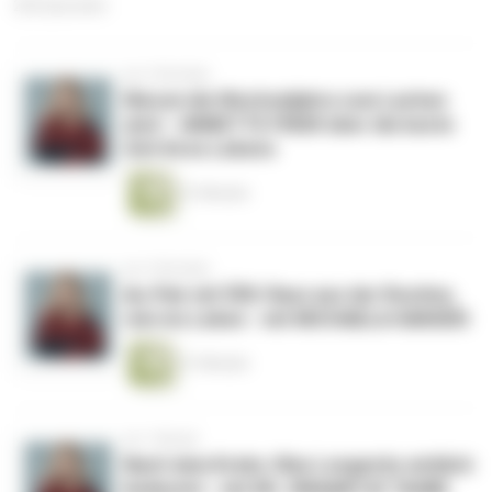
226 Episoden
vor 2 Wochen
Warum die Wechseljahre zum Lachen
sind – ANNETTE FRIER über die beste
Zeit ihres Lebens
51 Minuten
vor 3 Wochen
Au-Pair mit Ü50: Raus aus der Routine,
rein ins Leben - mit MICHAELA HANSEN
31 Minuten
vor 1 Monat
Nach dem Krebs: Was Longevity wirklich
bedeutet - mit DR. SWAANTJE TAUBE