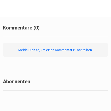
(ICALT), 229–
231.https://doi.org/10.1109/ICALT61570.2024.00073
Buchner, J., Buntins, K., & Kerres, M. (2022). The impact of
Kommentare (0)
augmented reality on cognitive load and performance: A
systematic
review. Journal of Computer Assisted Learning, 38(1), 285–
Melde Dich an, um einen Kommentar zu schreiben.
303.
https://doi.org/10.1111/jcal.12617
Buchner, J., & Mulders, M. (2026). Still trapped in media
Abonnenten
comparison? A systematic review of comparative research
on
immersive virtual reality in education. Interactive Learning
Environments, 1–16.
https://doi.org/10.1080/10494820.2026.2617986