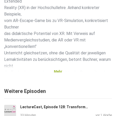
Extended
Reality (XR) in der Hochschullehre. Anhand konkreter
Beispiele,
vom AR-Escape-Game bis zu VR-Simulation, konkretisiert
Buchner
das didaktische Potential von XR. Mit Verweis auf
Medienvergleichsstudien, die AR oder VR mit
„konventionellem"
Unterricht gleichsetzen, ohne die Qualität der jeweiligen
Lernaktivitäten zu berücksichtigen, betont Buchner, warum
nicht
Mehr
die Technologie, sondern das didaktische Design über den
Lernerfolg entscheidet.
Weitere Episoden
Wer über das Gehörte hinaus tiefer in die Thematik
einsteigen
LectureCast, Episode 128: Transformatives Lernen
möchte, der oder dem seien die nachfolgenden
33 Minuten
vor 1 Woche