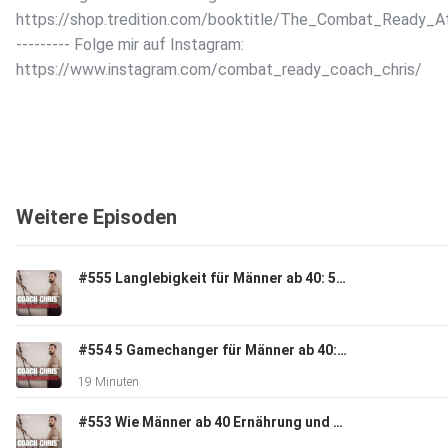
https://shop.tredition.com/booktitle/The_Combat_Ready_
--------- Folge mir auf Instagram:
https://www.instagram.com/combat_ready_coach_chris/
Weitere Episoden
#555 Langlebigkeit für Männer ab 40: 5 Dinge, die kaum jemand macht, aber entscheidend sind
#554 5 Gamechanger für Männer ab 40: Was die wenigsten machen, aber alle sollten
19 Minuten
#553 Wie Männer ab 40 Ernährung und Supplements wirklich angehen sollten