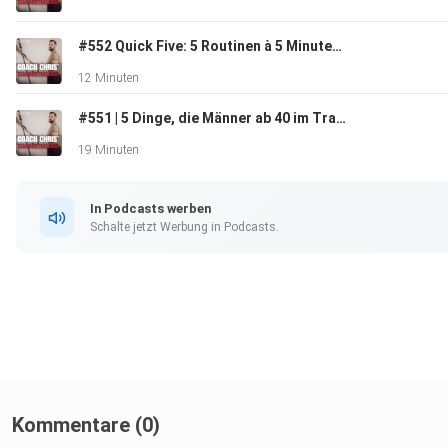
#552 Quick Five: 5 Routinen à 5 Minuten, die mehr bringen als du denkst
12 Minuten
#551 | 5 Dinge, die Männer ab 40 im Training falsch machen – und wie du sie korrigierst
19 Minuten
In Podcasts werben
Schalte jetzt Werbung in Podcasts.
Kommentare (0)