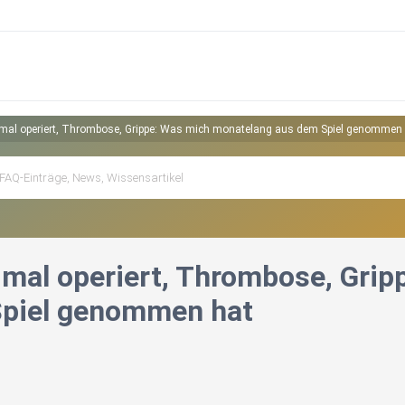
mal operiert, Thrombose, Grippe: Was mich monatelang aus dem Spiel genommen
mal operiert, Thrombose, Grip
Spiel genommen hat