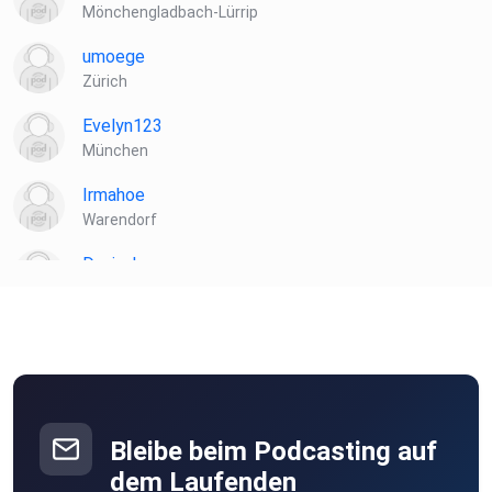
sofort. LINK
Mönchengladbach-Lürrip
https://shopviu.com/de-de/brillen/damen?
umoege
utm_source=influencer&utm_medium=instagram&utm_ca
Zürich
mpaign=stephaniehielscher&utm_content=optical
Evelyn123
München
Irmahoe
Warendorf
Danisahne
Heide
NaRup
Spiesen-Elversberg
KatBout
Bleibe beim Podcasting auf
dem Laufenden