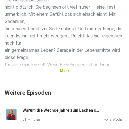
nicht plötzlich. Sie beginnen oft viel früher – leise, fast
unmerklich. Mit einem Gefühl, das sich einschleicht. Mit
Gedanken,
die man erst noch zur Seite schiebt. Und mit der Frage, die
irgendwann nicht mehr weggeht: Reicht das hier eigentlich
noch für
ein gemeinsames Leben? Gerade in der Lebensmitte wird
diese Frage
für viele existenziell. Wenn Beziehungen schon lange
Mehr
bestehen. Wenn
es gemeinsame Geschichte gibt, vielleicht Kinder,
Verbindlichkeiten, Verantwortung. Und gleichzeitig ein
Weitere Episoden
wachsendes
Bewusstsein dafür, dass Zeit nicht unendlich ist. Zu gehen
ist dann
Warum die Wechseljahre zum Lachen sind – ANNETTE FRIER über die beste Zeit ihres Lebens
keine spontane Entscheidung. Sondern oft ein langer
51 Minuten
vor 2 Wochen
innerer Prozess