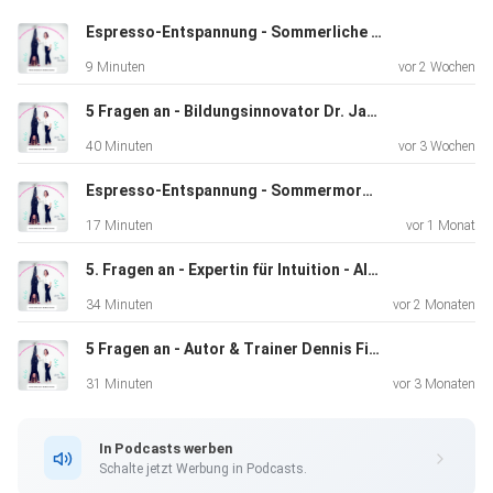
Espresso-Entspannung - Sommerliche Atempause
9 Minuten
vor 2 Wochen
Schicke uns deine Fragen und Anregungen einfach per
Sprachnachricht an:
5 Fragen an - Bildungsinnovator Dr. Jan Ullmann
https://www.speakpipe.com/lehrhelden
40 Minuten
vor 3 Wochen
Espresso-Entspannung - Sommermorgen
Oder per E-Mail an: info@lehrhelden.com
17 Minuten
vor 1 Monat
5. Fragen an - Expertin für Intuition - Alexandra Sorgenicht
Weitere Infos zu uns:
34 Minuten
vor 2 Monaten
5 Fragen an - Autor & Trainer Dennis Fischer
Andrea: https://2-care.de/ und https://www.lawlor-
31 Minuten
vor 3 Monaten
coaching.de/
In Podcasts werben
Schalte jetzt Werbung in Podcasts.
Silvia: https://www.schanze-coaching.com/