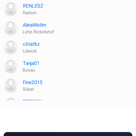
RENLESZ
Radom
AlinaWellm
Lohe-Rickelshof
v3riafkz
Lübeck
Tanja01
Bosau
Fine2015
Rüber
SBOSQH
Balingen
Sale
Lübeck