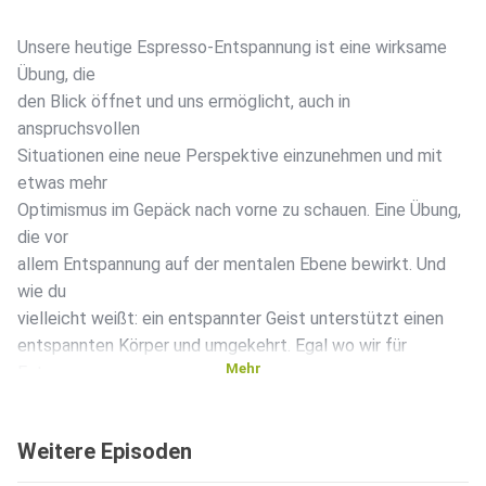
Unsere heutige Espresso-Entspannung ist eine wirksame
Übung, die
den Blick öffnet und uns ermöglicht, auch in
anspruchsvollen
Situationen eine neue Perspektive einzunehmen und mit
etwas mehr
Optimismus im Gepäck nach vorne zu schauen. Eine Übung,
die vor
allem Entspannung auf der mentalen Ebene bewirkt. Und
wie du
vielleicht weißt: ein entspannter Geist unterstützt einen
entspannten Körper und umgekehrt. Egal wo wir für
Mehr
Entspannung
sorgen, es wirkt sich immer wechselseitig aufeinander aus.
Also
Weitere Episoden
lege am besten gleich los. Viel Freude und gute
Entspannung!