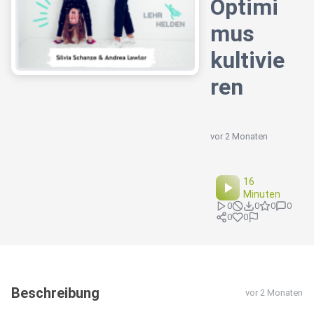
Optimi
mus
kultivie
ren
vor 2 Monaten
16
Minuten
0
0
0
0
0
0
Beschreibung
vor 2 Monaten