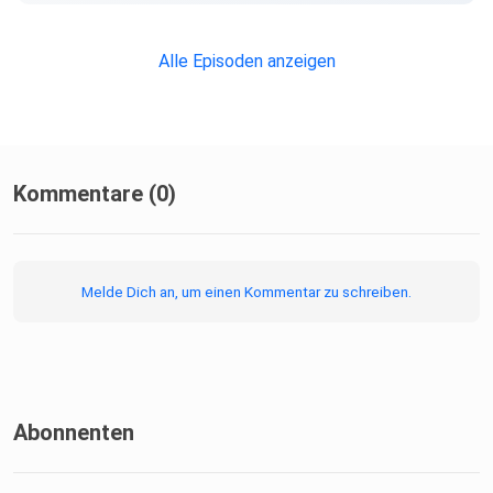
Alle Episoden anzeigen
Und zum Buch „Entspannungscoaching“:
https://www.beltz.de/fachmedien/training_coaching_und_
beratung/produkte/details/48814-mini-handbuch-
Kommentare (0)
entspannungscoaching.html
Melde Dich an, um einen Kommentar zu schreiben.
#optimismus #selbstregulation #mentaleentspannung
#lehrhelden
#podcast #espressoentspannung #entspannung
#stressreduktion
#startindentag
Abonnenten