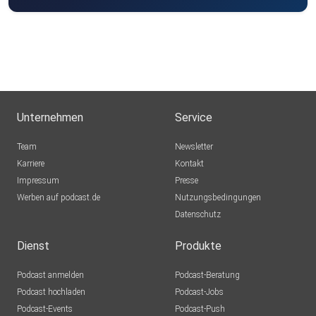
Unternehmen
Service
Team
Newsletter
Karriere
Kontakt
Impressum
Presse
Werben auf podcast.de
Nutzungsbedingungen
Datenschutz
Dienst
Produkte
Podcast anmelden
Podcast-Beratung
Podcast hochladen
Podcast-Jobs
Podcast-Events
Podcast-Push