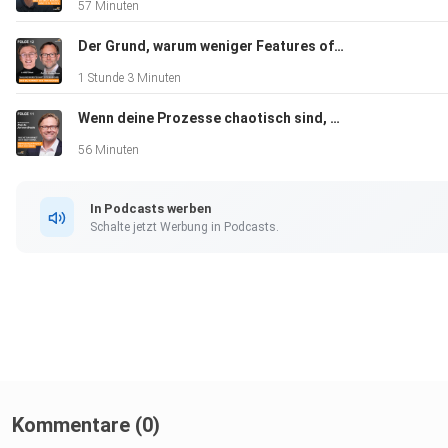
57 Minuten
„großer Gespräche“
• Konflikte: Konflikttypen erkennen (Kampf/Anpassung/Verme
Der Grund, warum weniger Features oft mehr Umsatz bringen | mit Prof. Dr. Florian Bauer & Dr. Andrej Guminski
+ Wertschätzung als Türöffner
1 Stunde 3 Minuten
• Generationen-Mediation: Bedürfnisse verbinden, nicht Them
Wenn deine Prozesse chaotisch sind, skaliert nur dein Problem | mit Prof. Dr. Jan vom Brocke
spalten
• Reverse Mentoring: voneinander lernen, Wertschätzung in b
56 Minuten
Richtungen
In Podcasts werben
Schalte jetzt Werbung in Podcasts.
___
Kommentare (0)