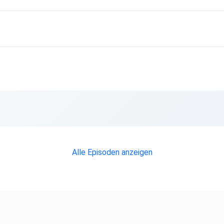
idung)
en
eide
Alle Episoden anzeigen