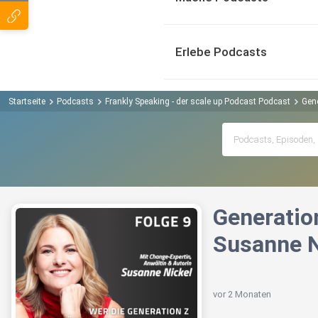
Erlebe Podcasts
Startseite
Podcasts
Frankly Speaking - der scale up Podcast Podcast
Gene
Generation
Susanne N
vor 2 Monaten