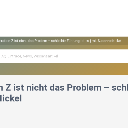
ration Z ist nicht das Problem – schlechte Führung ist es | mit Susanne Nickel
 Z ist nicht das Problem – schl
ickel