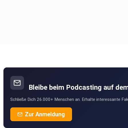
https://www.schematherapie-jena.de/schematherapie.html
PDF: Therapeutische Beziehung in der Schematherapie (u.a.
„begrenzte Nachbeelterung“):
https://www.schematherapie-roediger.de/down/Therapeuti
Bleibe beim Podcasting auf de
Schließe Dich 26.000+ Menschen an. Erhalte interessante Fak
Zur Anmeldung