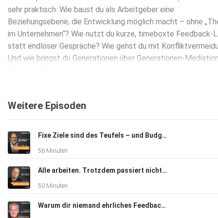
sehr praktisch: Wie baust du als Arbeitgeber eine
Beziehungsebene, die Entwicklung möglich macht – ohne „Th
im Unternehmen“? Wie nutzt du kurze, timeboxte Feedback-
statt endloser Gespräche? Wie gehst du mit Konfliktvermeid
Und wie bringst du Generationen über Generationen-Mediatio
Reverse Mentoring zusammen?
Das nimmst du mit (Highlights)
• Warum Susanne ihr Buch als Debattenbuch für Unternehmen
Weitere Episoden
geschrieben hat (nicht als Erziehungsratgeber)
• Geringe Belastungs-/Frustrationstoleranz: Verständnis +
Entwicklung statt „Abwertung“
Fixe Ziele sind des Teufels – und Budgetplanung gehört abgeschafft | mit Niels Pfläging
• Führung heute: weniger ZDF-Führung, mehr Beziehung +
56 Minuten
Coaching-Skills
• „Zuhause im Unternehmen“: psychologische Sicherheit prag
Alle arbeiten. Trotzdem passiert nichts. | mit Klaus Leopold
gedacht – mit Regeln & Klarheit
50 Minuten
• Nachbeelterung (aus dem Schema-Coaching abgeleitet):
Entwicklungsraum geben, ohne Therapeut:in zu sein
Warum dir niemand ehrliches Feedback gibt | mit Klaus Eidenschink
• Pragmatik für volle Kalender: 2×20-Minuten Feedback-Loop