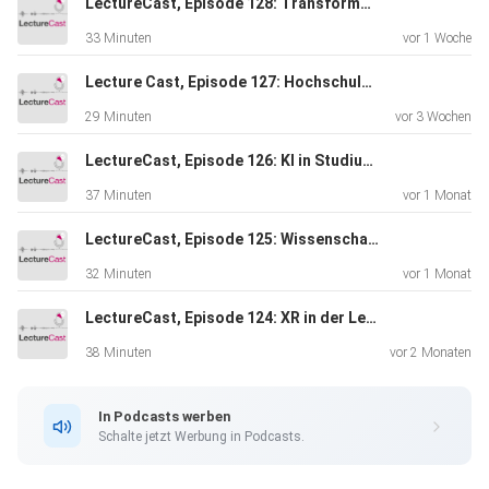
LectureCast, Episode 128: Transformatives Lernen
33 Minuten
vor 1 Woche
Lecture Cast, Episode 127: Hochschule und KI(-Agenten)
29 Minuten
vor 3 Wochen
LectureCast, Episode 126: KI in Studium und Beruf
37 Minuten
vor 1 Monat
LectureCast, Episode 125: Wissenschaftskommunikation via Social Media
32 Minuten
vor 1 Monat
LectureCast, Episode 124: XR in der Lehre
38 Minuten
vor 2 Monaten
In Podcasts werben
Schalte jetzt Werbung in Podcasts.