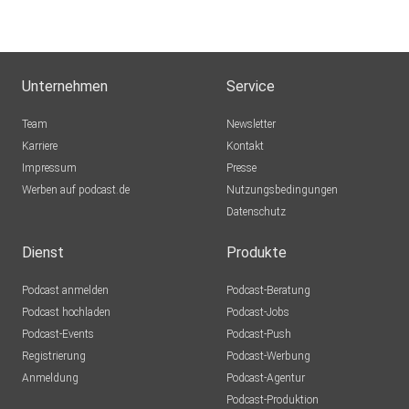
Unternehmen
Service
Team
Newsletter
Karriere
Kontakt
Impressum
Presse
Werben auf podcast.de
Nutzungsbedingungen
Datenschutz
Dienst
Produkte
Podcast anmelden
Podcast-Beratung
Podcast hochladen
Podcast-Jobs
Podcast-Events
Podcast-Push
Registrierung
Podcast-Werbung
Anmeldung
Podcast-Agentur
Podcast-Produktion