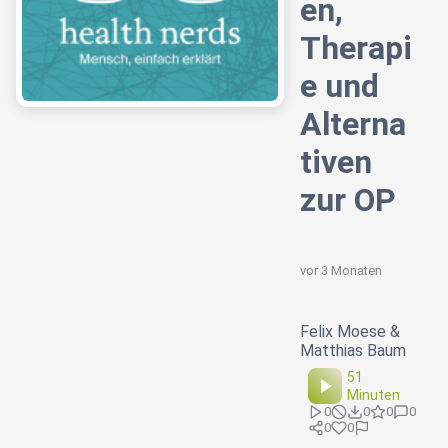
en,
Therapi
e und
Alterna
tiven
zur OP
vor 3 Monaten
Felix Moese &
Matthias Baum
51
Minuten
0
0
0
0
0
0