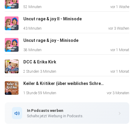
HausDrei, die
52 Minuten
vor 1 Woche
uns nun schon zum zweiten Mal nach Hamburg geholt
haben! Und
Uncut rage & joy II - Minisode
danke an alle die da waren!
43 Minuten
vor 3 Wochen
Uncut rage & joy - Minisode
38 Minuten
vor 1 Monat
DCC & Erika Kirk
Wer nicht da war, kann die Präsentation wie gewohnt hier
2 Stunden 3 Minuten
vor 1 Monat
anschauen.
Keiler & Kritiker (über weibliches Schreiben)
1 Stunde 59 Minuten
vor 3 Monaten
Wir wünschen Euch allen ein entspanntes Jahresende,
schöne
In Podcasts werben
Feiertage und wahrwerdene Wünsche!
Schalte jetzt Werbung in Podcasts.