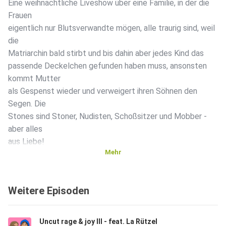
Eine weihnachtliche Liveshow über eine Familie, in der die
Frauen
eigentlich nur Blutsverwandte mögen, alle traurig sind, weil
die
Matriarchin bald stirbt und bis dahin aber jedes Kind das
passende Deckelchen gefunden haben muss, ansonsten
kommt Mutter
als Gespenst wieder und verweigert ihren Söhnen den
Segen. Die
Stones sind Stoner, Nudisten, Schoßsitzer und Mobber -
aber alles
aus Liebe!
Mehr
Weitere Episoden
Danke an die Buchhandlung ZweiEinsDrei und an das
Uncut rage & joy III - feat. La Rützel