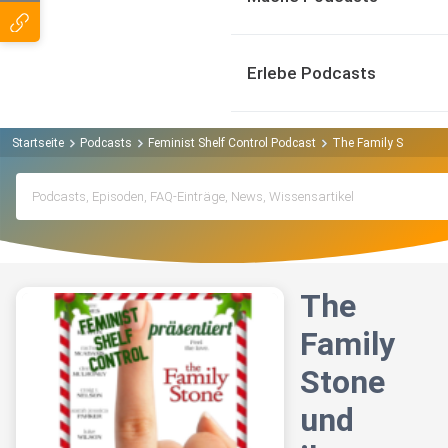
Erlebe Podcasts
Startseite
Podcasts
Feminist Shelf Control Podcast
The Family Stone und 
The
Family
Stone
und