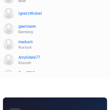
NRW
IgnatzWrobel
gaertnerin
Bamberg
madoeti
Rostock
AmyGdala77
Rösrath
Caro0815
Buchstehude
segla14
Kandel
Bettina20
Köln