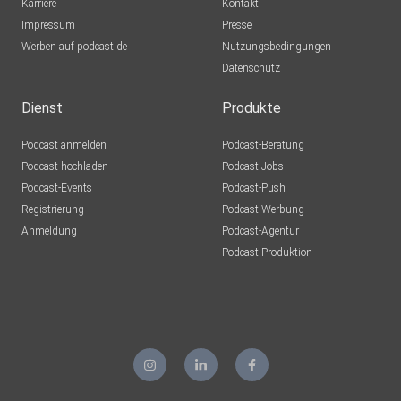
Karriere
Kontakt
Impressum
Presse
carla65gaigall-q09u
Werben auf podcast.de
Nutzungsbedingungen
Datenschutz
gj4sdnlw
Dienst
Produkte
mluw9zmm
Podcast anmelden
Podcast-Beratung
FLENSBURG
Podcast hochladen
Podcast-Jobs
Podcast-Events
Podcast-Push
EstherR
Registrierung
Podcast-Werbung
Hameln
Anmeldung
Podcast-Agentur
Podcast-Produktion