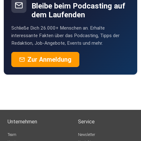
Bleibe beim Podcasting auf
josi1312
dem Laufenden
Dresden
Schließe Dich 26.000+ Menschen an. Erhalte
ty5jfrjb
interessante Fakten über das Podcasting, Tipps der
Redaktion, Job-Angebote, Events und mehr.
Amo3000
Zur Anmeldung
ahrc3zch
Leipzig
vrhvjtrg
Essen
Bina11
Unternehmen
Service
tinelizumab
Team
Newsletter
Lüneburg