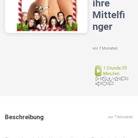
ihre
Mittelfi
nger
vor 7 Monaten
1 Stunde 59
Minuten
0
1
0
0
0
0
Beschreibung
vor 7 Monaten