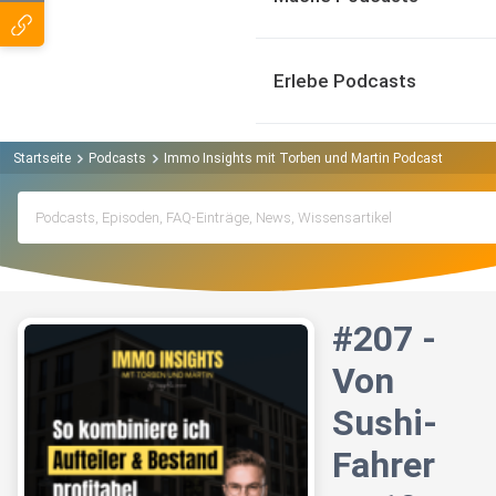
Erlebe Podcasts
Startseite
Podcasts
Immo Insights mit Torben und Martin Podcast
#207 
#207 -
Von
Sushi-
Fahrer