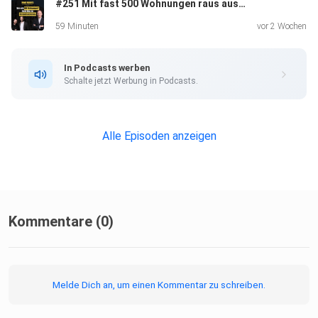
#251 Mit fast 500 Wohnungen raus aus dem Konzern | Insights von Helge König
59 Minuten
vor 2 Wochen
In Podcasts werben
Schalte jetzt Werbung in Podcasts.
Akquise, die wirkt: ~3.000 Gebote p.a., Maklernetzwerk &
Acquisiteurs-Team, kreative Quellen (lokale Anzeigen,
Alle Episoden anzeigen
Off-Market, Vermietungsanzeigen, Zeitungsaktionen) –
was
heute wirklich Deals bringt.
Kommentare (0)
Melde Dich an, um einen Kommentar zu schreiben.
Vier Säulen smart kombinieren: Bestand halten vs.