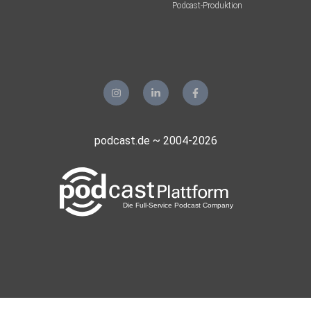
Podcast-Produktion
Vollgas-Fenster nutzen – und warum „einfach machen“ plus
sauberes Risikomanagement besser ist als Perfektion.
podcast.de ~ 2004-2026
Partner dieser Folge
Ohne-Makler.net⁠⁠⁠ – Immobilien ganz ohne Makler verkaufen
oder
vermieten.
Mit dem Code DERIC25 erhältst du 25 € Startguthaben:
ohne-makler.net/gutschein