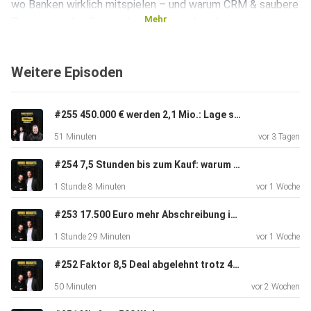
wo Banken wirklich mitspielen – und warum CRM & saubere
Mehr
Prozesse schneller wachsen lassen als jede
„Geheimquelle“.
Weitere Episoden
#255 450.000 € werden 2,1 Mio.: Lage schlägt Mietrendite | Insights von Daniel Kleinert
51 Minuten
vor 3 Tagen
Das nimmst du mit
#254 7,5 Stunden bis zum Kauf: warum Vertrauen skaliert | Insights von Alexander Schmid
1 Stunde 8 Minuten
vor 1 Woche
#253 17.500 Euro mehr Abschreibung im Jahr | Insights von Steuerfabi & DIMBEG
Konkreter Weg: Von 0 zur Unternehmensgruppe – Gründung
1 Stunde 29 Minuten
vor 1 Woche
ab
2021, Rollen im Team (Akquise, Finanzierung, Vertrieb,
#252 Faktor 8,5 Deal abgelehnt trotz 465 Einheiten | Insights von Helge König
Operations) und warum klare Zuständigkeiten den Turbo
50 Minuten
vor 2 Wochen
zünden.