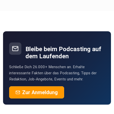
CRM & Orga statt Excel: Leads, Reservierungen,
Mieten-Tracking & Aufgabenfluss – warum Tools Pflicht
sind und externe Hausverwaltungen trotzdem aktiv
gesteuert
werden müssen.
Bleibe beim Podcasting auf
dem Laufenden
Schließe Dich 26.000+ Menschen an. Erhalte
interessante Fakten über das Podcasting, Tipps der
Redaktion, Job-Angebote, Events und mehr.
Due Diligence tief ziehen: Bauakte & Grundbuch
Zur Anmeldung
(Erbbaurechte, Verweise, Bergschadenverzicht), WEG-
Tücken und
Schwarzbau – was du VOR dem Kauf klärst, um
Finanzierungen