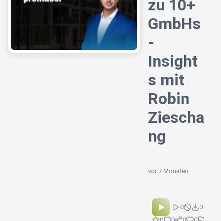
zu 10+
GmbHs
-
Insight
s mit
Robin
Ziescha
ng
vor 7 Monaten
0
0
0
0
0
0