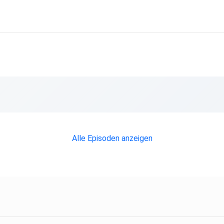
enne,
Alle Episoden anzeigen
alance