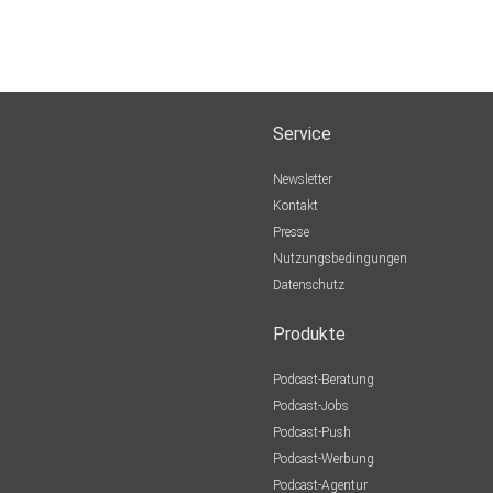
Service
Newsletter
Kontakt
Presse
Nutzungsbedingungen
Datenschutz
Produkte
Podcast-Beratung
Podcast-Jobs
Podcast-Push
Podcast-Werbung
Podcast-Agentur