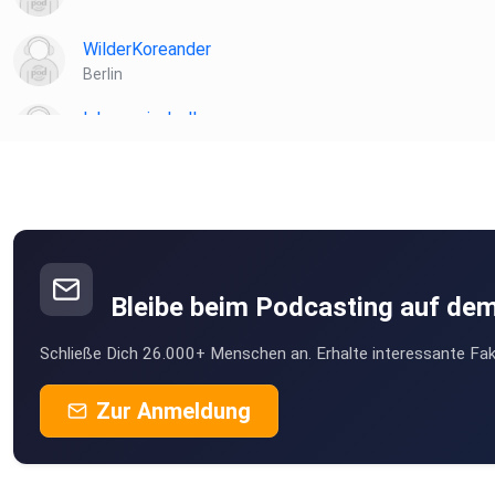
WilderKoreander
Berlin
lehmannisabell
Mannheim
keyboarding
Gießen
Marc69
Bleibe beim Podcasting auf de
Biwo7
Schließe Dich 26.000+ Menschen an. Erhalte interessante Fak
Hannover
SonjiM
Zur Anmeldung
München