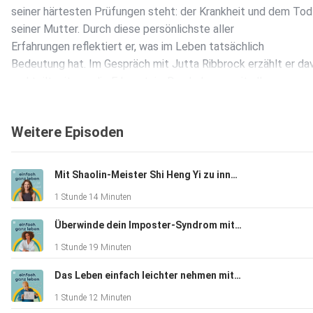
seiner härtesten Prüfungen steht: der Krankheit und dem Tod
seiner Mutter. Durch diese persönlichste aller
Erfahrungen reflektiert er, was im Leben tatsächlich
Bedeutung hat. Im Gespräch mit Jutta Ribbrock erzählt er da
und teilt mit uns die Erkenntnis: Das Leben – mit all
seinen Licht- und Schattenseiten – bietet immer die
Gelegenheit, in allem einen Sinn zu sehen und in uns selbst ein
Weitere Episoden
Zuhause zu finden. Lars lädt uns ein, das Leben trotz seiner
Unwägbarkeiten anzunehmen und die eigene Bestimmung zu
finden, und er zeigt, dass es völlig in Ordnung ist, zu
Mit Shaolin-Meister Shi Heng Yi zu innerer Kraft und Fokus (Wdh.)
straucheln, zu zweifeln und zu hoffen. Denn es sind gerade di
1 Stunde 14 Minuten
Momente, die uns letztendlich zu uns selbst führen und uns
erkennen lassen, wo unser wahres Zuhause liegt.
Überwinde dein Imposter-Syndrom mit Sarah Desai
1 Stunde 19 Minuten
Zum Weiterhören und Stöbern:
Das Leben einfach leichter nehmen mit Werner Tiki Küstenmacher
1 Stunde 12 Minuten