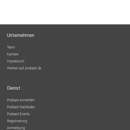
Unternehmen
Team
Karriere
Impressum
Werben auf podcast.de
Dienst
Podcast anmelden
Podcast hochladen
Podcast-Events
Registrierung
Anmeldung