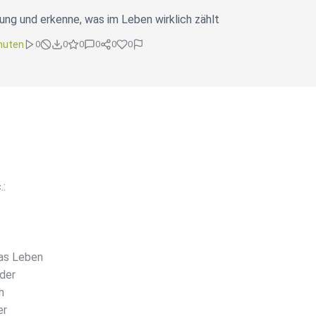
ng und erkenne, was im Leben wirklich zählt
nuten
0
0
0
0
0
0
.:
das Leben
 der
h
er