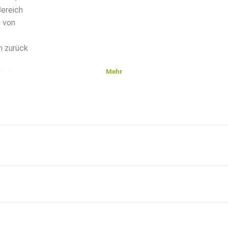
Bereich
e von
n zurück
Mehr
orkshops
n. Wer
e, kann
e Über
kt etwas
1. In
ffende