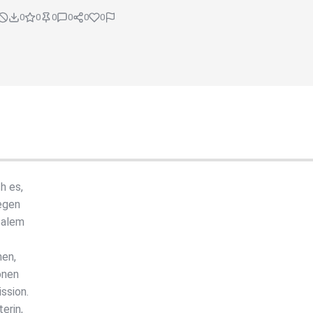
0
0
0
0
0
0
h es,
egen
Salem
hen,
onen
ssion.
erin,