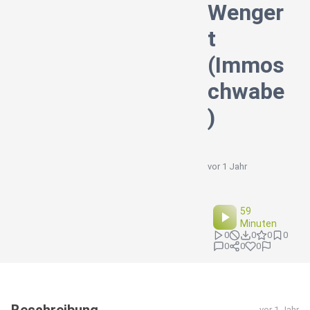
Wenger
t
(Immos
chwabe
)
vor 1 Jahr
59
Minuten
0
0
0
0
0
0
0
vor 1 Jahr