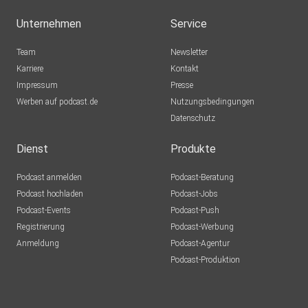
bleiben? Dort findest du uns:
Unternehmen
Service
Torben - ⁠https://wonderl.ink/@torbenschulthoff ⁠
Martin - ⁠https://linktr.ee/martincronacher
Team
Newsletter
Karriere
Kontakt
Impressum
Presse
Werben auf podcast.de
Nutzungsbedingungen
Datenschutz
Dienst
Produkte
Podcast anmelden
Podcast-Beratung
Podcast hochladen
Podcast-Jobs
Podcast-Events
Podcast-Push
Registrierung
Podcast-Werbung
Anmeldung
Podcast-Agentur
Podcast-Produktion