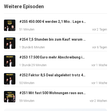
ein Turbo im Wachstum ist und welche Rolle der richtige
Weitere Episoden
Banker
spielt. Außerdem spricht Sebastian offen über seine
Mindset-Hürden, seine Ziele (100 Einheiten!) und den Alltag
#255 450.000 € werden 2,1 Mio.: Lage schlägt Mietrendite | Insights von Daniel Kleinert
zwischen Job, Portfolioaufbau und Küche aufbauen.
51 Minuten
vor 2 Tagen
Wir sprechen unter anderem über:
#254 7,5 Stunden bis zum Kauf: warum Vertrauen skaliert | Insights von Alexander Schmid
1 Stunde 8 Minuten
vor 6 Tagen
Vom dualen Studium zum Immo-Unternehmer
#253 17.500 Euro mehr Abschreibung im Jahr | Insights von Steuerfabi & DIMBEG
Warum Netzwerk wichtiger ist als Kapital
1 Stunde 29 Minuten
vor 1 Woche
Wie man ohne Eigenkapital 10 Wohnungen kauft
#252 Faktor 8,5 Deal abgelehnt trotz 465 Einheiten | Insights von Helge König
50 Minuten
vor 1 Woche
Fix & Flip als Booster fürs Wachstum
#251 Mit fast 500 Wohnungen raus aus dem Konzern | Insights von Helge König
Warum Tilgung der „Zwangssparplan in reich“ ist
59 Minuten
vor 2 Wochen