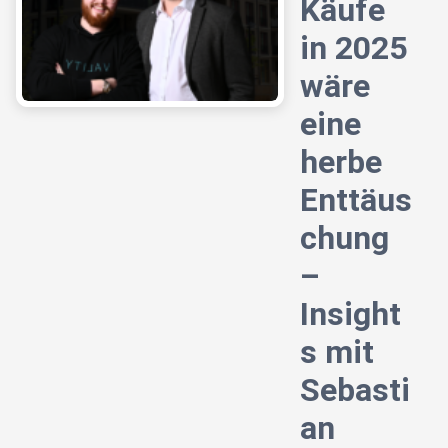
Käufe
in 2025
wäre
eine
herbe
Enttäus
chung
–
Insight
s mit
Sebasti
an