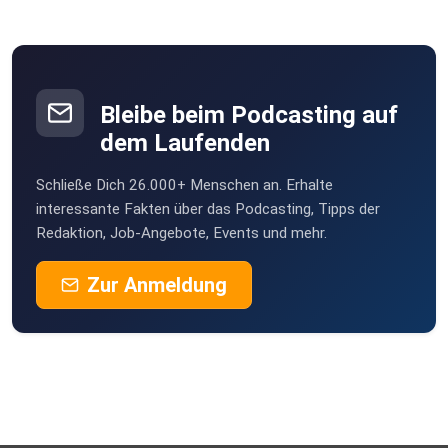
Immobilienreise zu wachsen? Dann ist DERIC genau das
Richtige für
Dich ;-) --> ⁠https://deric.softr.app/⁠
Bleibe beim Podcasting auf
dem Laufenden
Schließe Dich 26.000+ Menschen an. Erhalte
Sebastian findest du auf
interessante Fakten über das Podcasting, Tipps der
Redaktion, Job-Angebote, Events und mehr.
Instagram: https://www.instagram.com/immoschwabe?
igsh=MWZreXIyY29rZHo5ZA==
Zur Anmeldung
Möchtest du mehr über die Hosts erfahren und auf dem
Laufenden