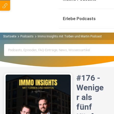
Erlebe Podcasts
Startseite
Podcasts
Immo Insights mit Torben und Martin Podcast
#176 
#176 -
Wenige
r als
fünf