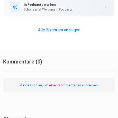
Struktur trotz Vollzeitjob
In Podcasts werben
Schalte jetzt Werbung in Podcasts.
Sein Ziel: 100 Einheiten in 10 Jahren
Alle Episoden anzeigen
Dieser Podcast wird unterstützt
Kommentare (0)
von ⁠⁠Ohne-Makler.net⁠⁠ Mit dem Code
IMMOINSIGHTS1223 bekommst du 25 € Guthaben auf
dein Konto
Melde Dich an, um einen Kommentar zu schreiben.
geschenkt Einzulösen
auf ⁠ohne-makler.net/gutschein⁠