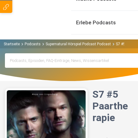
Erlebe Podcasts
Startseite
Podcasts
Supernatural Hörspiel Podcast Podcast
S7 #5 Paarth
S7 #5
Paarthe
rapie