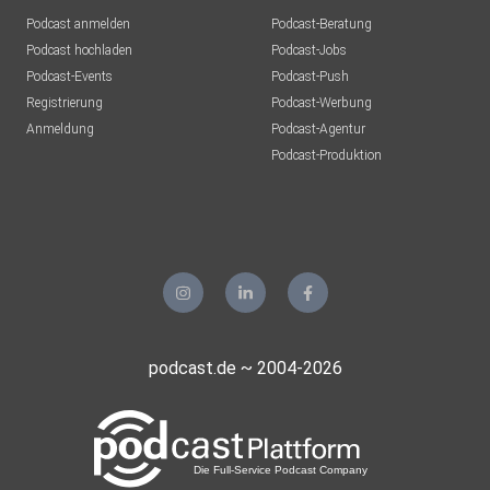
danny08
Podcast anmelden
Podcast-Beratung
H. an der W.
Podcast hochladen
Podcast-Jobs
Podcast-Events
Podcast-Push
DJNATURETECHNO
Registrierung
Podcast-Werbung
Diez
Anmeldung
Podcast-Agentur
Teufelchen2801
Podcast-Produktion
Neuhofen
NRittmeister
32791
Frelon1986
Delitzsch
Wortania
podcast.de ~ 2004-2026
Engelskirchen
Castielle
Rastatt