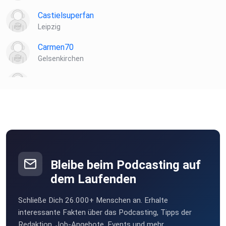
Castielsuperfan
Leipzig
Carmen70
Gelsenkirchen
Renilog
c9u1v8ae
xoo7rodc
Bleibe beim Podcasting auf
Sonianiania
dem Laufenden
Yerevan
Schließe Dich 26.000+ Menschen an. Erhalte
Kreator
interessante Fakten über das Podcasting, Tipps der
Hockenheim
Redaktion, Job-Angebote, Events und mehr.