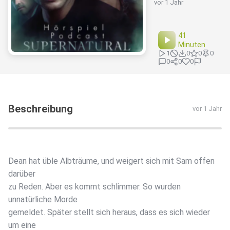
vor 1 Jahr
41
Minuten
1
0
0
0
0
0
0
Beschreibung
vor 1 Jahr
Dean hat üble Albträume, und weigert sich mit Sam offen
darüber
zu Reden. Aber es kommt schlimmer. So wurden
unnatürliche Morde
gemeldet. Später stellt sich heraus, dass es sich wieder
um eine