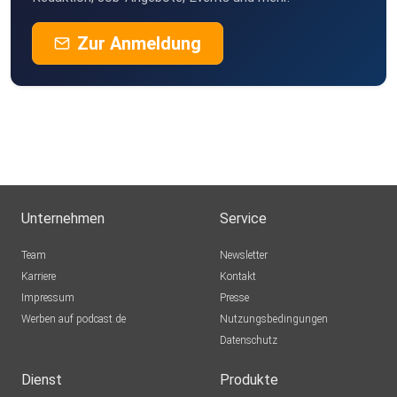
Tint
Zur Anmeldung
Elmshorn
Bbenutzerr
Redex
vidrace
Ratingen
Unternehmen
Service
plsberkj
Team
Newsletter
Karriere
Kontakt
Impressum
Presse
nlilugxt
Werben auf podcast.de
Nutzungsbedingungen
Datenschutz
hrfpjh27
Niedererbach
Dienst
Produkte