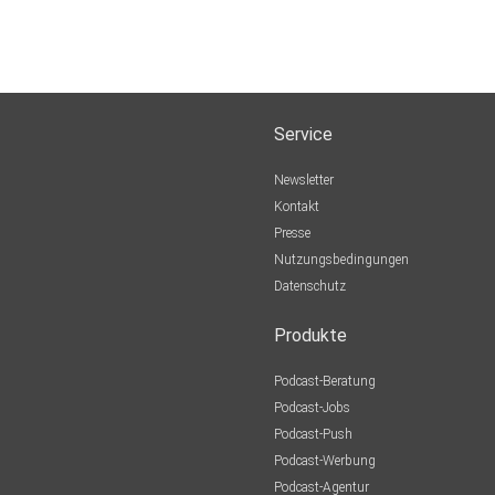
Service
Newsletter
Kontakt
Presse
Nutzungsbedingungen
Datenschutz
Produkte
Podcast-Beratung
Podcast-Jobs
Podcast-Push
Podcast-Werbung
Podcast-Agentur