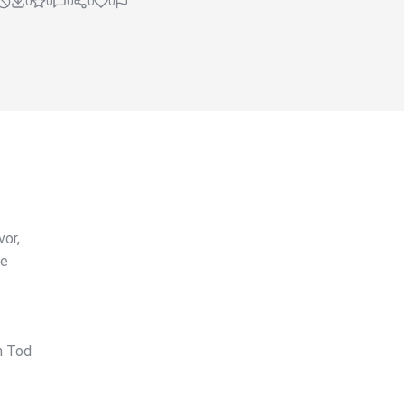
0
0
0
0
0
vor,
me
n Tod