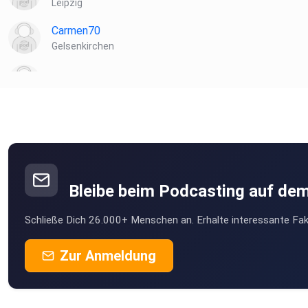
Leipzig
Carmen70
Gelsenkirchen
Renilog
c9u1v8ae
xoo7rodc
Bleibe beim Podcasting auf de
Sonianiania
Yerevan
Schließe Dich 26.000+ Menschen an. Erhalte interessante Fak
Kreator
Zur Anmeldung
Hockenheim
Tint
Elmshorn