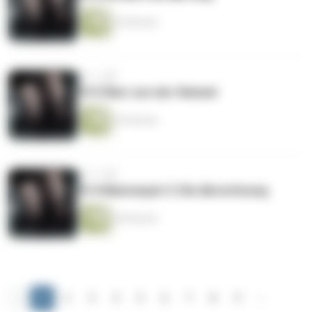
43 Minuten
vor 1 Jahr
#15 Über uns der Himmel
42 Minuten
vor 1 Jahr
#14 Mannequin 3: Die Abrechnung
40 Minuten
‹
1
2
3
4
5
6
7
8
9
›