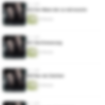
vor 1 Jahr
#22 Der Mann der zu viel wusste
42 Minuten
vor 1 Jahr
#21 Die Erinnerung
42 Minuten
vor 1 Jahr
#20 Nur ein Zeichen
42 Minuten
vor 1 Jahr