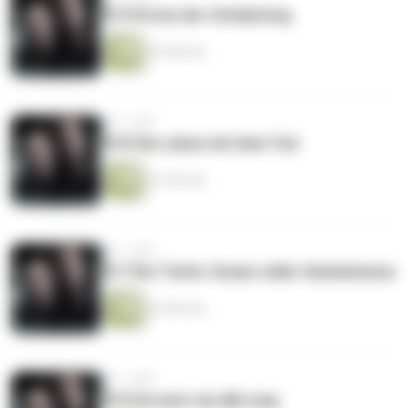
#19 Krone der Schöpfung
42 Minuten
vor 1 Jahr
#18 Sie Leben mit dem Tod
41 Minuten
vor 1 Jahr
#17 Ein Tiefer Ozean voller Geheimnisse
42 Minuten
vor 1 Jahr
#16 Da warn sie alle weg