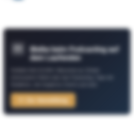
Bleibe beim Podcasting auf
dem Laufenden
Schließe Dich 26.000+ Menschen an. Erhalte
interessante Fakten über das Podcasting, Tipps der
Redaktion, Job-Angebote, Events und mehr.
Zur Anmeldung