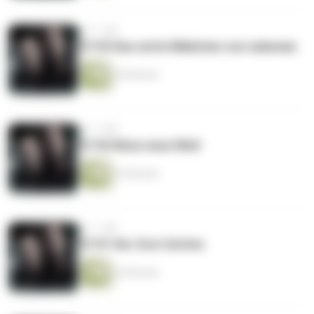
vor 1 Jahr
S7 #3 Das nette Mädchen von nebenan
42 Minuten
vor 1 Jahr
S7 #2 Böse neue Welt
42 Minuten
vor 1 Jahr
S7 #1 Der Zorn Gottes
42 Minuten