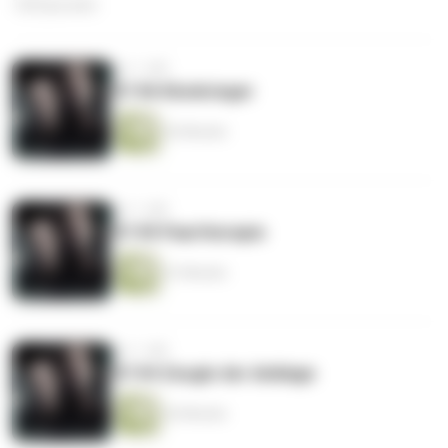
128 Episoden
vor 1 Jahr
S7 #6 Klonkrieger
42 Minuten
vor 1 Jahr
S7 #5 Paartherapie
41 Minuten
vor 1 Jahr
S7 #4 Zeugin der Anklage
42 Minuten