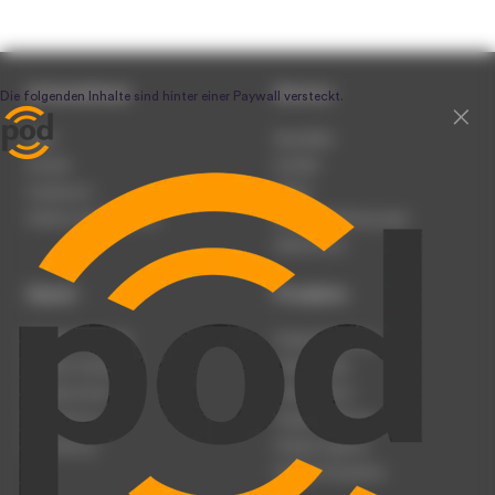
Unternehmen
Service
Team
Newsletter
Karriere
Kontakt
Impressum
Presse
Werben auf podcast.de
Nutzungsbedingungen
Datenschutz
Dienst
Produkte
Podcast anmelden
Podcast-Beratung
Podcast hochladen
Podcast-Jobs
Podcast-Events
Podcast-Push
Registrierung
Podcast-Werbung
Anmeldung
Podcast-Agentur
Podcast-Produktion