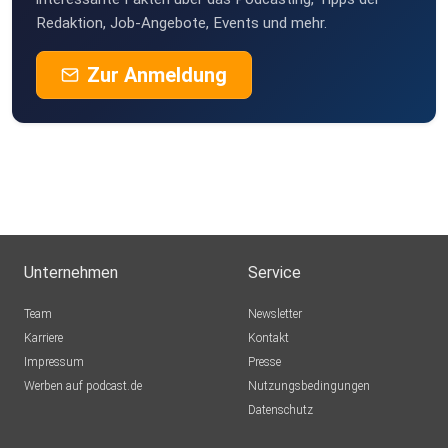
Hockenheim
Redaktion, Job-Angebote, Events und mehr.
Tint
Zur Anmeldung
Elmshorn
Bbenutzerr
Redex
vidrace
Ratingen
Unternehmen
Service
plsberkj
Team
Newsletter
Karriere
Kontakt
Impressum
Presse
nlilugxt
Werben auf podcast.de
Nutzungsbedingungen
Datenschutz
hrfpjh27