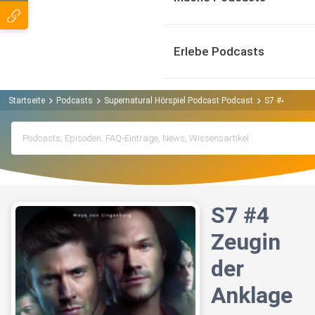
Erlebe Podcasts
Startseite
Podcasts
Supernatural Hörspiel Podcast Podcast
S7 #4 Zeugin
S7 #4
Zeugin
der
Anklage