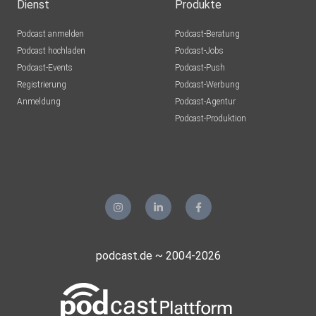
Niedererbach
Dienst
Produkte
danny08
Podcast anmelden
Podcast-Beratung
H. an der W.
Podcast hochladen
Podcast-Jobs
Podcast-Events
Podcast-Push
DJNATURETECHNO
Registrierung
Podcast-Werbung
Diez
Anmeldung
Podcast-Agentur
Teufelchen2801
Podcast-Produktion
Neuhofen
NRittmeister
32791
Frelon1986
Delitzsch
Wortania
podcast.de ~ 2004-2026
Engelskirchen
Castielle
Rastatt