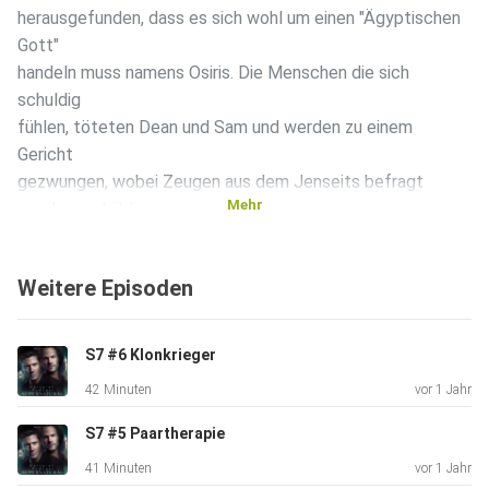
herausgefunden, dass es sich wohl um einen "Ägyptischen
Gott"
handeln muss namens Osiris. Die Menschen die sich
schuldig
fühlen, töteten Dean und Sam und werden zu einem
Gericht
gezwungen, wobei Zeugen aus dem Jenseits befragt
Mehr
werden und üble
Tricks eingesetzt werden.
Weitere Episoden
S7 #6 Klonkrieger
42 Minuten
vor 1 Jahr
S7 #5 Paartherapie
41 Minuten
vor 1 Jahr