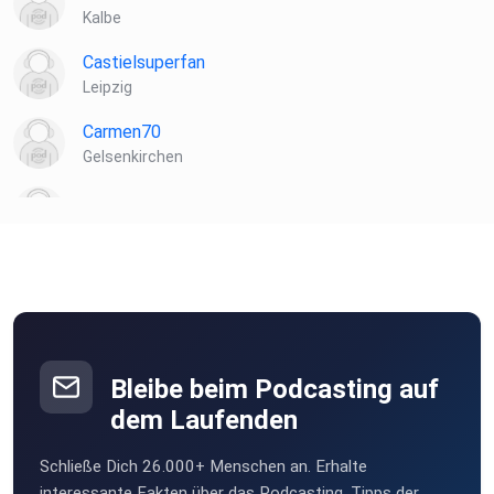
Kalbe
Castielsuperfan
Leipzig
Carmen70
Gelsenkirchen
Renilog
c9u1v8ae
xoo7rodc
Bleibe beim Podcasting auf
Sonianiania
dem Laufenden
Yerevan
Schließe Dich 26.000+ Menschen an. Erhalte
Kreator
interessante Fakten über das Podcasting, Tipps der