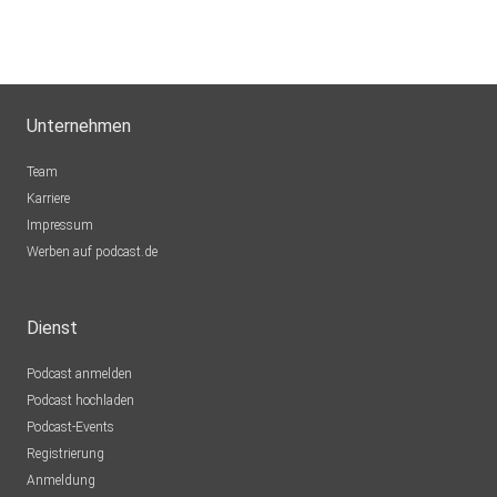
Unternehmen
Team
Karriere
Impressum
Werben auf podcast.de
Dienst
Podcast anmelden
Podcast hochladen
Podcast-Events
Registrierung
Anmeldung