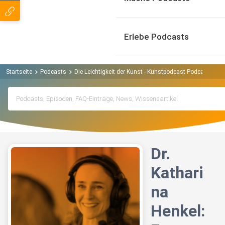
Erlebe Podcasts
Startseite
Podcasts
Die Leichtigkeit der Kunst - Kunstpodcast Podcast
Dr
Dr.
Kathari
na
Henkel: