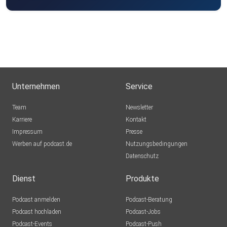
Unternehmen
Service
Team
Newsletter
Karriere
Kontakt
Impressum
Presse
Werben auf podcast.de
Nutzungsbedingungen
Datenschutz
Dienst
Produkte
Podcast anmelden
Podcast-Beratung
Podcast hochladen
Podcast-Jobs
Podcast-Events
Podcast-Push