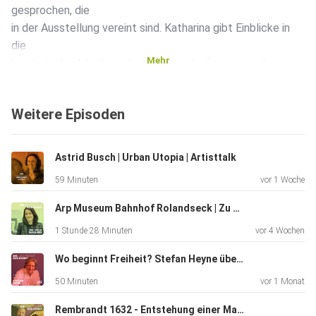
gesprochen, die
in der Ausstellung vereint sind. Katharina gibt Einblicke in
die
Mehr
kuratorische Arbeit und beleuchtet die faszinierenden
Lebenswege
dieser Frauen.
Weitere Episoden
Astrid Busch | Urban Utopia | Artisttalk
59 Minuten
vor 1 Woche
Arp Museum Bahnhof Rolandseck | Zu den Sternen | Dr. Julia Wallner | Kunstpodcast | Die Leichtigkeit der Kunst
1 Stunde 28 Minuten
vor 4 Wochen
Wo beginnt Freiheit? Stefan Heyne über abstrakte Fotografie, Wahrnehmung und Skalierung | Kunstpodcast | Die Leichtigkeit der Kunst
50 Minuten
vor 1 Monat
Rembrandt 1632 - Entstehung einer Marke | Dr. Justus Lange und Marina Heß | Hessen Kassel Heritage | Kunstpodcast | Die Leichtigkeit der Kunst