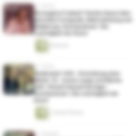
vor 1 Monat
Wo beginnt Freiheit? Stefan Heyne über
abstrakte Fotografie, Wahrnehmung und
Skalierung | Kunstpodcast | Die
Leichtigkeit der Kunst
50 Minuten
vor 1 Monat
Rembrandt 1632 - Entstehung einer
Marke | Dr. Justus Lange und Marina
Heß | Hessen Kassel Heritage |
Kunstpodcast | Die Leichtigkeit der
Kunst
1 Stunde 8 Minuten
vor 2 Monaten