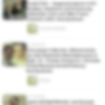
Purple Path – Gegenwartskunst trifft
Bergbau, Handwerk und Erinnerung
| Alexander Ochs und Silke Franzl |
Chemnitz 2025 | Kunstpodcast
1 Stunde 29 Minuten
vor 2 Monaten
A European Collection. Meisterwerke
aus dem Khanenko Nationalmuseum in
Kyjiw | Dr. Thomas Schauerte | Christian
Schad Museum Aschaffenburg |
Kunstpodcast
1 Minute
vor 3 Monaten
James McNeill Whistler und Hiroyuki