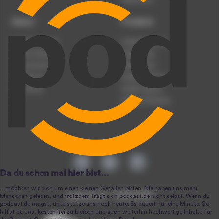
Datenschutz
Dienst
Produkte
Podcast anmelden
Podcast-Beratung
Podcast hochladen
Podcast-Jobs
Podcast-Events
Podcast-Push
Registrierung
Podcast-Werbung
Anmeldung
Podcast-Agentur
Podcast-Produktion
podcast.de ~ 2004-2026