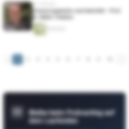
vor 7 Monaten
Erinnerungskultur und Identität – Prof.
Dr. Malte Thießen
59 Minuten
‹
1
2
3
4
5
6
7
8
9
10
...
Bleibe beim Podcasting auf
dem Laufenden