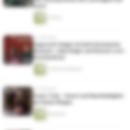
Kunst
1 Minute
vor 5 Monaten
Rupprecht Geiger im Emil Schumacher
Museum | Julia Geiger und Rouven Lotz |
Kunstpodcast
1 Stunde 20 Minuten
vor 6 Monaten
Green Train – Kunst und Nachhaltigkeit
auf leisen Wegen
56 Minuten