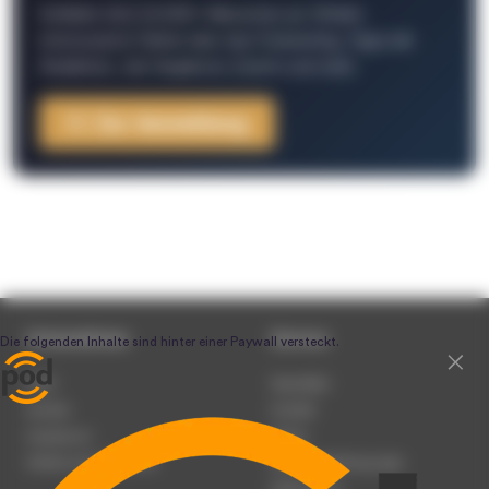
Schließe Dich 26.000+ Menschen an. Erhalte
interessante Fakten über das Podcasting, Tipps der
Redaktion, Job-Angebote, Events und mehr.
Zur Anmeldung
Unternehmen
Service
Team
Newsletter
Karriere
Kontakt
Impressum
Presse
Werben auf podcast.de
Nutzungsbedingungen