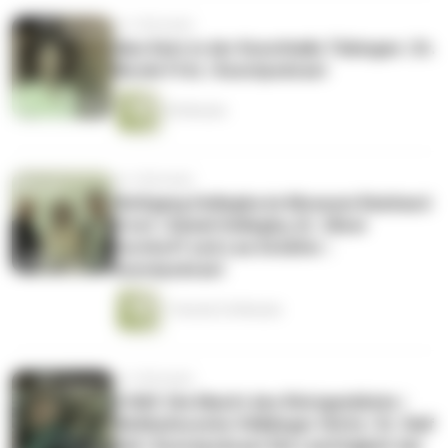
vor 4 Monaten
Alex Katz in der Kunsthalle Tübingen | Dr.
Nicole Fritz | Kunstpodcast
45 Minuten
vor 4 Monaten
Wolfgang Hollegha im Museum Reinhard
Ernst | Daniel Hollegha, Dr. Oliver
Kornhoff und Lea Schäfer |
Kunstpodcast
1 Stunde 24 Minuten
vor 4 Monaten
X-RAY. Die Macht des Röntgenblicks |
Weltkulturerbe Völklinger Hütte | Dr. Ralf
Beil | Kunstpodcast Die Leichtigkeit der