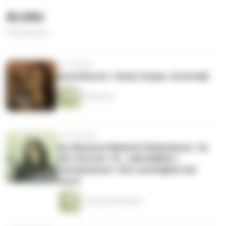
Archiv
340 Episoden
vor 1 Woche
Astrid Busch | Urban Utopia | Artisttalk
59 Minuten
vor 4 Wochen
Arp Museum Bahnhof Rolandseck | Zu
den Sternen | Dr. Julia Wallner |
Kunstpodcast | Die Leichtigkeit der
Kunst
1 Stunde 28 Minuten