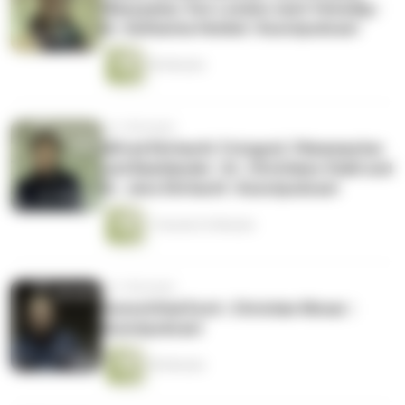
Masuyama: Von London nach Venedig |
Dr. Katharina Henkel | Kunstpodcast
56 Minuten
vor 3 Monaten
Alfred Ehrhardt: Fotograf, Filmemacher
und Bauhäusler | Dr. Christiane Stahl und
Dr. Jens Ehrhardt | Kunstpodcast
1 Stunde 23 Minuten
vor 3 Monaten
Konschthal Esch | Christian Mosar |
Kunstpodcast
50 Minuten