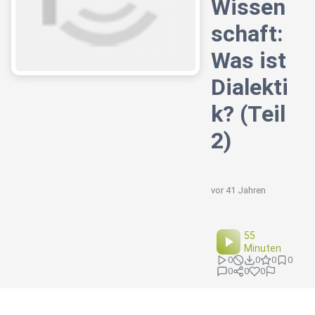
Wissen
schaft:
Was ist
Dialekti
k? (Teil
2)
vor 41 Jahren
55
Minuten
0
0
0
0
0
0
0