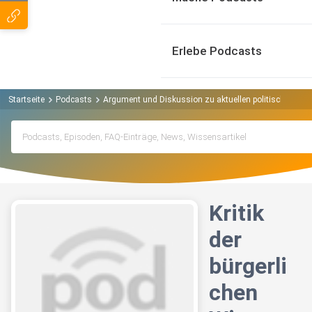
Erlebe Podcasts
Startseite
Podcasts
Argument und Diskussion zu aktuellen politischen T
Kritik
der
bürgerli
chen