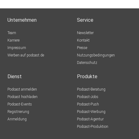
Unternehmen
Service
Team
Newsletter
Karriere
Kontakt
Impressum
Presse
Werben auf podcast.de
Nutzungsbedingungen
Datenschutz
Dienst
Produkte
Podcast anmelden
Podcast-Beratung
Podcast hochladen
Podcast-Jobs
Podcast-Events
Podcast-Push
Registrierung
Podcast-Werbung
Anmeldung
Podcast-Agentur
Podcast-Produktion