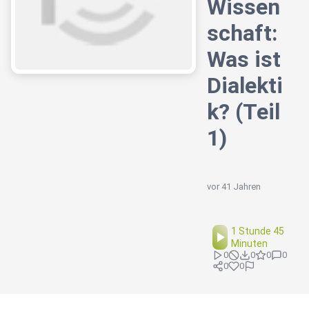
Wissen
schaft:
Was ist
Dialekti
k? (Teil
1)
vor 41 Jahren
1 Stunde 45
Minuten
0
0
0
0
0
0