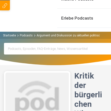
Erlebe Podcasts
Startseite
Podcasts
Argument und Diskussion zu aktuellen politischen T
Kritik
der
bürgerli
chen