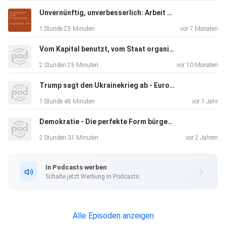
Schule der Konkurrenz in GegenStandpunkt 3-20
Unvernünftig, unverbesserlich: Arbeit & Reichtum im Kapitalismus
1 Stunde 25 Minuten
vor 7 Monaten
Vom Kapital benutzt, vom Staat organisiert, von Patrioten beargwöhnt: Deutschland, seine Migration und seine Migrationspolitik
2 Stunden 25 Minuten
vor 10 Monaten
Trump sagt den Ukrainekrieg ab - Europa kann Frieden mit Russland nicht brauchen
1 Stunde 48 Minuten
vor 1 Jahr
Demokratie - Die perfekte Form bürgerlicher Herrschaft
2 Stunden 31 Minuten
vor 2 Jahren
In Podcasts werben
Schalte jetzt Werbung in Podcasts.
Alle Episoden anzeigen