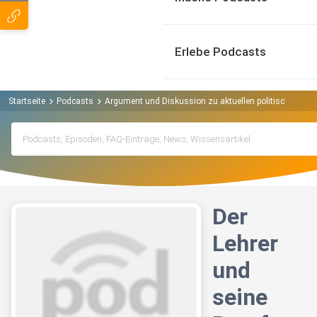
Erlebe Podcasts
Startseite
Podcasts
Argument und Diskussion zu aktuellen politischen T
Der
Lehrer
und
seine