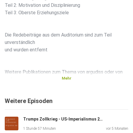
Teil 2: Motivation und Disziplinierung
Teil 3: Oberste Erziehungsziele
Die Redebeiträge aus dem Auditorium sind zum Teil
unverständlich
und wurden entfernt
Weitere Publikationen zum Thema von argudiss oder von
Mehr
anderen:
Weitere Episoden
Das Buch Die Jobs der Elite Eine marxistische
Berufsberatung beim
GegenStandpunkt-Verlag
Trumps Zollkrieg - US-Imperialismus 2.0
1 Stunde 57 Minuten
vor 5 Monaten