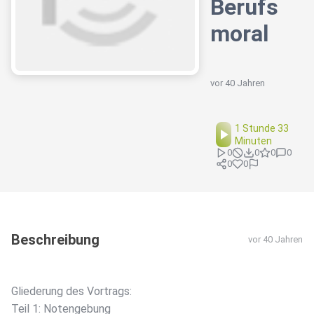
Berufs
moral
vor 40 Jahren
1 Stunde 33
Minuten
0
0
0
0
0
0
Beschreibung
vor 40 Jahren
Gliederung des Vortrags:
Teil 1: Notengebung