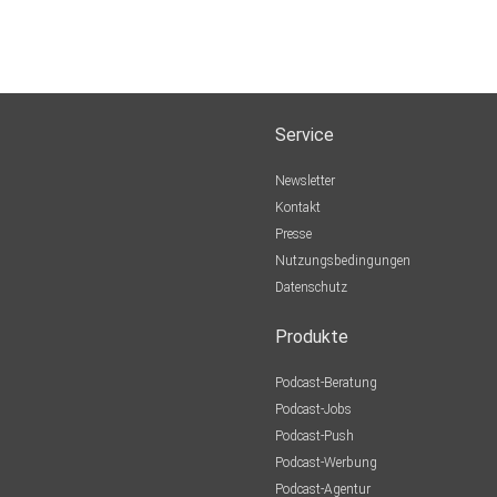
Service
Newsletter
Kontakt
Presse
Nutzungsbedingungen
Datenschutz
Produkte
Podcast-Beratung
Podcast-Jobs
Podcast-Push
Podcast-Werbung
Podcast-Agentur