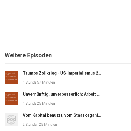
Weitere Episoden
Trumps Zollkrieg - US-Imperialismus 2.0
1 Stunde 57 Minuten
Unvernünftig, unverbesserlich: Arbeit & Reichtum im Kapitalismus
1 Stunde 25 Minuten
Vom Kapital benutzt, vom Staat organisiert, von Patrioten beargwöhnt: Deutschland, seine Migration und seine Migrationspolitik
2 Stunden 25 Minuten