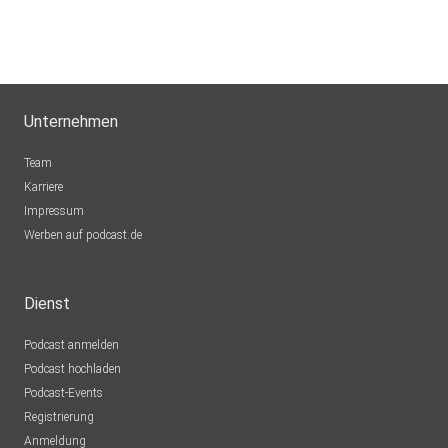
Unternehmen
Team
Karriere
Impressum
Werben auf podcast.de
Dienst
Podcast anmelden
Podcast hochladen
Podcast-Events
Registrierung
Anmeldung