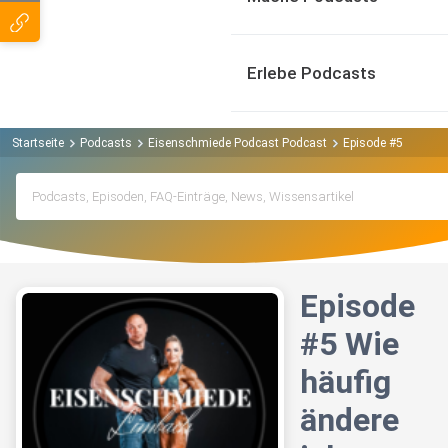
Erlebe Podcasts
Startseite
Podcasts
Eisenschmiede Podcast Podcast
Episode #5 Wie häu
Episode
#5 Wie
häufig
ändere