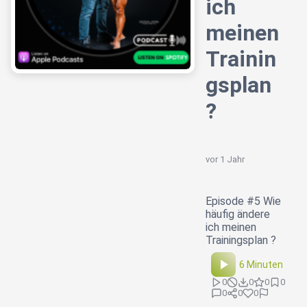
ich
meinen
Trainin
gsplan
?
vor 1 Jahr
Episode #5 Wie
häufig ändere
ich meinen
Trainingsplan ?
6 Minuten
0
0
0
0
0
0
0