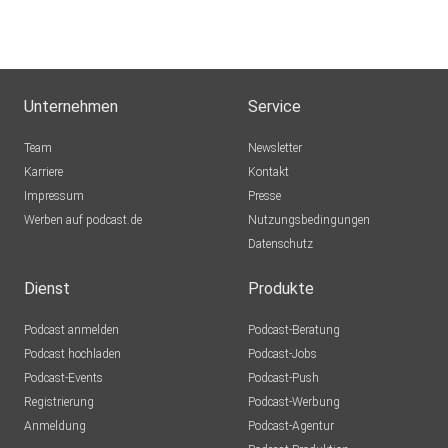
Unternehmen
Service
Team
Newsletter
Karriere
Kontakt
Impressum
Presse
Werben auf podcast.de
Nutzungsbedingungen
Datenschutz
Dienst
Produkte
Podcast anmelden
Podcast-Beratung
Podcast hochladen
Podcast-Jobs
Podcast-Events
Podcast-Push
Registrierung
Podcast-Werbung
Anmeldung
Podcast-Agentur