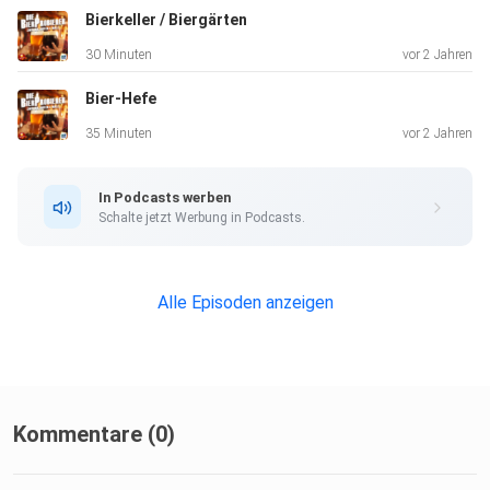
Bierkeller / Biergärten
30 Minuten
vor 2 Jahren
Bier-Hefe
35 Minuten
vor 2 Jahren
In Podcasts werben
Shownotes
Schalte jetzt Werbung in Podcasts.
Watou Kapittel Winter, Brouwerij Vaneecke
Alle Episoden anzeigen
Agraffe (Metallbügel um Korken)
Glühbier-Empfehlung: Liefmans Glühbier (oder alternativ
selber machen. Rezept siehe unten.)
Kommentare (0)
Kuriosiäten: Bieriger Brotaufstrich, Bier-T-Shirt,