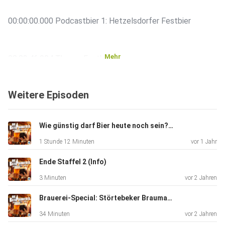
00:00:00.000 Podcastbier 1: Hetzelsdorfer Festbier
Mehr
00:03:46.994 Thema: Festbiere
Weitere Episoden
00:18:37.501 Glühbier
Wie günstig darf Bier heute noch sein? (Interview)
00:20:18.156 Podcastbier 2: Mager Weihnachtsbier
1 Stunde 12 Minuten
vor 1 Jahr
Ende Staffel 2 (Info)
00:24:18.075 Kuriosität der Woche
3 Minuten
vor 2 Jahren
Brauerei-Special: Störtebeker Braumanufaktur
00:37:54.034 Outro
34 Minuten
vor 2 Jahren