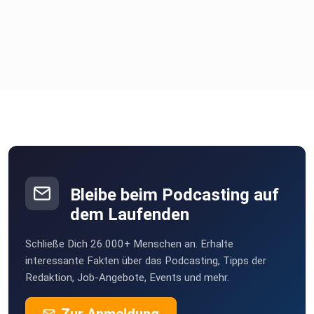
1 Zimtstange
2 Nelken
1 Sternanis
1 Esslöffel Honig
Bleibe beim Podcasting auf
dem Laufenden
Schließe Dich 26.000+ Menschen an. Erhalte
Zubereitung:
interessante Fakten über das Podcasting, Tipps der
Redaktion, Job-Angebote, Events und mehr.
Erhitze Wasser und Zucker in einem Topf, bis sich der