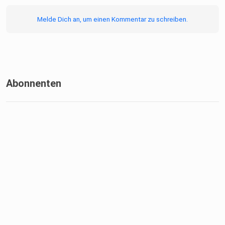
Gerste-Hilfe-Kasten, Bier-Panzer, Bier-Holster
Melde Dich an, um einen Kommentar zu schreiben.
Abonnenten
Glühbier-Rezept
Zutaten:
1 Liter dunkles Bier
100 ml Wasser
100 g Zucker