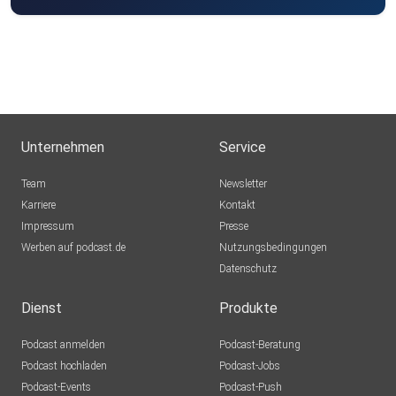
Unternehmen
Service
Team
Newsletter
Karriere
Kontakt
Impressum
Presse
Werben auf podcast.de
Nutzungsbedingungen
Datenschutz
Dienst
Produkte
Podcast anmelden
Podcast-Beratung
Podcast hochladen
Podcast-Jobs
Podcast-Events
Podcast-Push