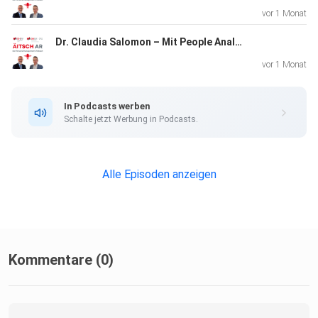
Fragen und viele neue Impulse!
vor 1 Monat
Dr. Claudia Salomon – Mit People Analytics messbaren Mehrwert schaffen
Nützliche Links:
vor 1 Monat
In Podcasts werben
Schalte jetzt Werbung in Podcasts.
Dualer Bachelor-Studiengang BWL-Personalmanagement
an der
Alle Episoden anzeigen
DHBW Lörrach
Kommentare (0)
Dualer Masterstudiengang Personalmanagement &
Wirtschaftspsychologie am DHBW CAS