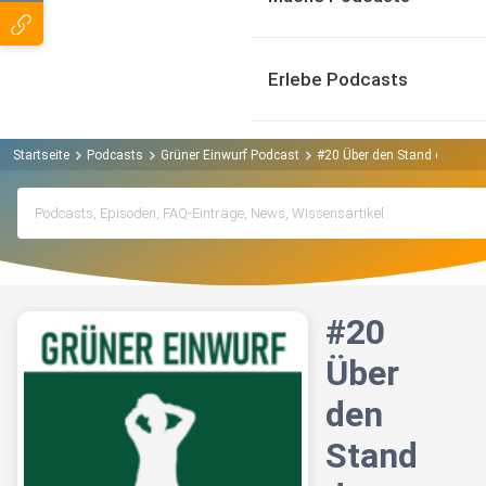
Erlebe Podcasts
Startseite
Podcasts
Grüner Einwurf Podcast
#20 Über den Stand der Nachh
#20
Über
den
Stand