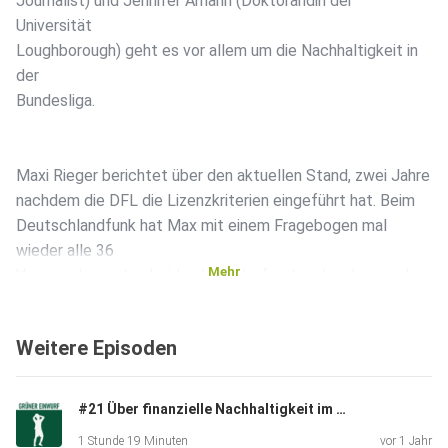
Journalist) und Jennifer Amann (Doktorandin der
Universität
Loughborough) geht es vor allem um die Nachhaltigkeit in
der
Bundesliga.
Maxi Rieger berichtet über den aktuellen Stand, zwei Jahre
nachdem die DFL die Lizenzkriterien eingeführt hat. Beim
Deutschlandfunk hat Max mit einem Fragebogen mal
wieder alle 36
Mehr
Vereine der ersten beiden Ligen befragt und zudem auch
spannende
Gespräch mit Verantwortlichen der DFL geführt.
Weitere Episoden
Jenny Amann bringt dazu ihre Forschungsperspektive ein.
#21 Über finanzielle Nachhaltigkeit im Fußball - im Gespräch mit Benni Hofmann (Kicker)
Denn ihr
1 Stunde 19 Minuten
vor 1 Jahr