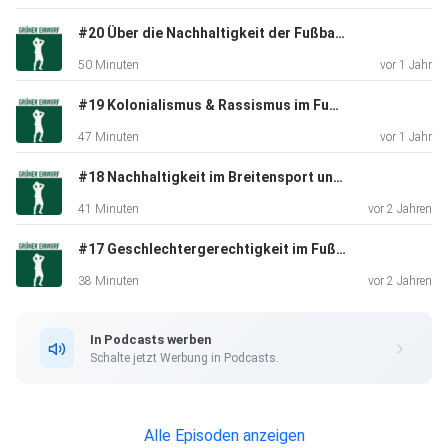
Forschungsschwerpunkt liegt darauf, wie Sport genutzt
werden
#20 Über die Nachhaltigkeit der Fußball-EM 2024 - im Gespräch mit Maximilian Rieger (freier Journalist) & Jenny Amann (Doktorandin Universität Loughborough)
kann, um komplexe Themen wie Klimawandel und
50 Minuten
vor 1 Jahr
Nachhaltigkeit
greifbarer zu machen und die Akzeptanz für kollektive
#19 Kolonialismus & Rassismus im Fußball - im Gespräch mit Ronny Blaschke (Buchautor) und Pablo Thiam (Ex-Bundesligaspieler)
Klimaschutzmaßnahmen bei allen Akteuren im Sport zu
47 Minuten
vor 1 Jahr
erhöhen und
zu fördern.
#18 Nachhaltigkeit im Breitensport und die Nachhaltigkeitsstrategie der Bundesregierung - im Gespräch mit Alice Berger (LAG 21 NRW)
41 Minuten
vor 2 Jahren
#17 Geschlechtergerechtigkeit im Fußball - im Gespräch mit Julia Möhn (Geschäftsführerin Fußball kann mehr gGmbH)
Show-Notes:
38 Minuten
vor 2 Jahren
https://www.deutschlandfunk.de/nachhaltigkeit-fussball-
In Podcasts werben
bundesliga-dfl-100.html
Schalte jetzt Werbung in Podcasts.
https://www.deutschlandfunk.de/fussball-bundesliga-
Alle Episoden anzeigen