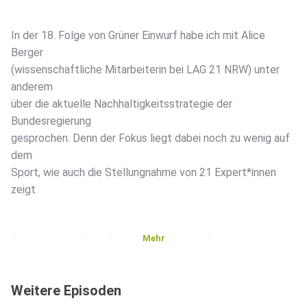
In der 18. Folge von Grüner Einwurf habe ich mit Alice
Berger
(wissenschaftliche Mitarbeiterin bei LAG 21 NRW) unter
anderem
über die aktuelle Nachhaltigkeitsstrategie der
Bundesregierung
gesprochen. Denn der Fokus liegt dabei noch zu wenig auf
dem
Sport, wie auch die Stellungnahme von 21 Expert*innen
zeigt.
Mehr
Dazu arbeitet Alice Berger aktiv an zwei Projekten mit.
Zum einen
beim Projekt Kampagne „Ziele brauchen Taten – Sport im
Weitere Episoden
Westen“