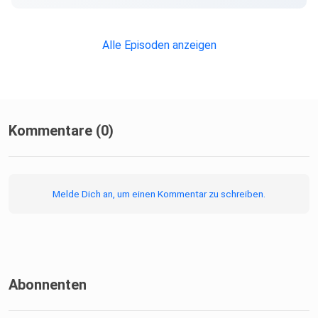
BUNA-Zwischenkonferenz
Alle Episoden anzeigen
Regionale Netzstelle Nachhaltigkeitsstrategien West
(RENN.west)
Kommentare (0)
SDG-Bierdeckel zum bestellen
Melde Dich an, um einen Kommentar zu schreiben.
Abonnenten