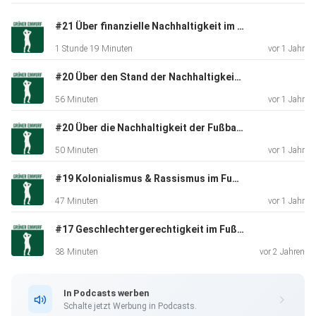
von RENN.west
#21 Über finanzielle Nachhaltigkeit im Fußball - im Gespräch mit Benni Hofmann (Kicker)
1 Stunde 19 Minuten
vor 1 Jahr
Darüber hinaus arbeitet Alice im BMUV-geförderten
Projekt
#20 Über den Stand der Nachhaltigkeit in der Bundesliga - Im Gespräch mit Maximilian Rieger & Jenny Amann - Teil 2
"Breitensport, Umwelt und Nachhaltigkeit (BUNA)".
56 Minuten
vor 1 Jahr
#20 Über die Nachhaltigkeit der Fußball-EM 2024 - im Gespräch mit Maximilian Rieger (freier Journalist) & Jenny Amann (Doktorandin Universität Loughborough)
Show-Notes:
50 Minuten
vor 1 Jahr
#19 Kolonialismus & Rassismus im Fußball - im Gespräch mit Ronny Blaschke (Buchautor) und Pablo Thiam (Ex-Bundesligaspieler)
Nachhaltigkeitsstrategie der Bundesregierung
47 Minuten
vor 1 Jahr
#17 Geschlechtergerechtigkeit im Fußball - im Gespräch mit Julia Möhn (Geschäftsführerin Fußball kann mehr gGmbH)
Stellungnahme der Fokusgruppe Nachhaltigkeit.
38 Minuten
vor 2 Jahren
Breitensport, Umwelt und Nachhaltigkeit (BUNA)"
In Podcasts werben
Schalte jetzt Werbung in Podcasts.