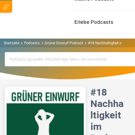
Erlebe Podcasts
Startseite
Podcasts
Grüner Einwurf Podcast
#18 Nachhaltigkeit im Breite
#18
Nachha
ltigkeit
im