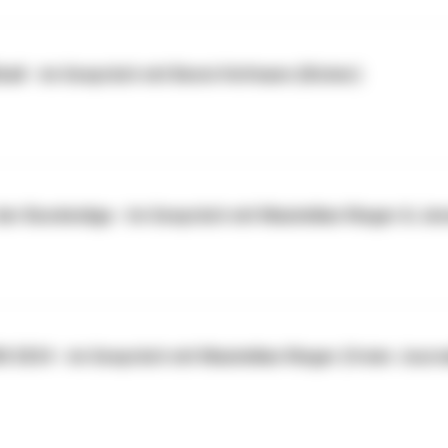
ßball - im Gespräch mit Benni Hofmann (Kicker)
der Bundesliga - Im Gespräch mit Maximilian Rieger & Jen
M 2024 - im Gespräch mit Maximilian Rieger (freier Journ