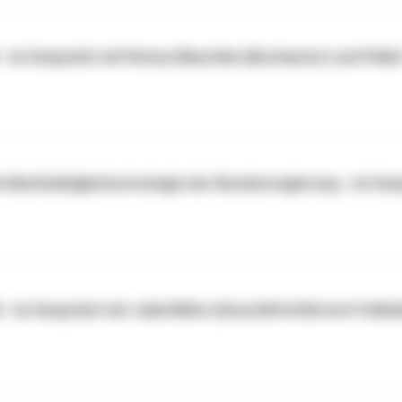
 - im Gespräch mit Ronny Blaschke (Buchautor) und Pablo
ie Nachhaltigkeitsstrategie der Bundesregierung - im Ge
 - im Gespräch mit Julia Möhn (Geschäftsführerin Fußb