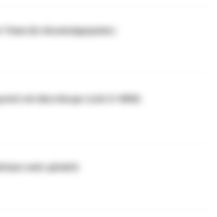
 Thiam (Ex-Bundesligaspieler)
spräch mit Alice Berger (LAG 21 NRW)
all kann mehr gGmbH)