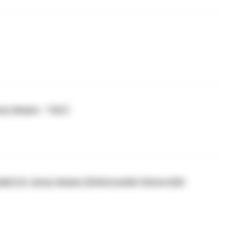
ny Amann - Teil 2
alist) & Jenny Amann (Doktorandin Universität