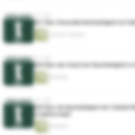
vor 1 Jahr
#21 Über finanzielle Nachhaltigkeit im Fu
1 Stunde 19 Minuten
vor 1 Jahr
#20 Über den Stand der Nachhaltigkeit in 
56 Minuten
vor 1 Jahr
#20 Über die Nachhaltigkeit der Fußball-E
Loughborough)
50 Minuten