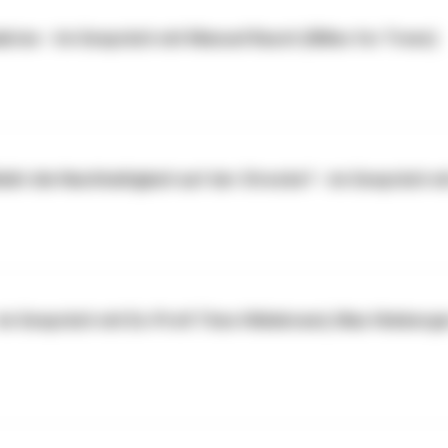
krise - Im Gespräch mit Manuel Rasch (Miles for Trees)
eibt die Nachhaltigkeit auf der Strecke? - im Gespräch mi
 - im Gespräch mit Ex-Profi Timo Hildebrand, Max Himbe