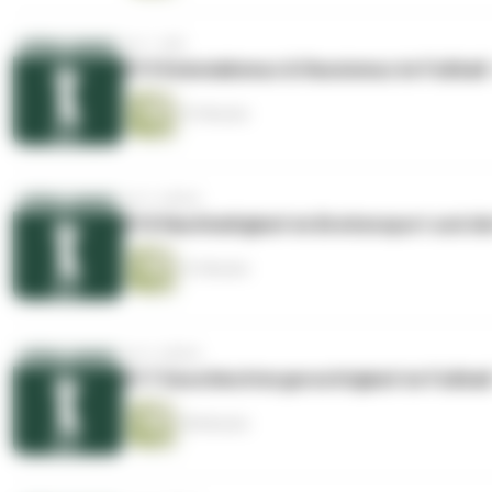
vor 1 Jahr
#19 Kolonialismus & Rassismus im Fußball
47 Minuten
vor 2 Jahren
#18 Nachhaltigkeit im Breitensport und d
41 Minuten
vor 2 Jahren
#17 Geschlechtergerechtigkeit im Fußball
38 Minuten