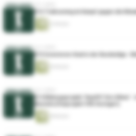
vor 2 Jahren
#16 Trailrunning im Kampf gegen die Klima
33 Minuten
vor 2 Jahren
#15 Investoren-Deal in der Bundesliga - Bl
56 Minuten
vor 2 Jahren
#14 Bildungsprojekt "Anpfiff fürs Klima"
Mustafa (Fanprojekt VfB Stuttgart)
48 Minuten