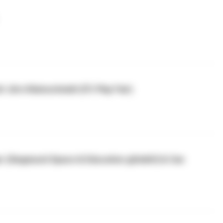
t Jörn Kleinschmidt (FC Play Fair)
rger (Siegmund Space & Education gGmbH) & Can