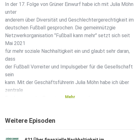
In der 17. Folge von Grüner Einwurf habe ich mit Julia Möhn
unter
anderem über Diversität und Geschlechtergerechtigkeit im
deutschen Fußball gesprochen. Die gemeinnützgie
Netzwerkorganisation "Fußball kann mehr" setzt sich seit
Mai 2021
für mehr soziale Nachhaltigkeit ein und glaubt sehr daran,
dass
der Fußball Vorreiter und Impulsgeber für die Gesellschaft
sein
kann. Mit der Geschäftsführerin Julia Möhn habe ich über
zentrale
Mehr
Forderungen der Organisation gesprochen.
Weitere Episoden
Show-Notes:
#21 Über finanzielle Nachhaltigkeit im Fußball - im Gespräch mit Benni Hofmann (Kicker)