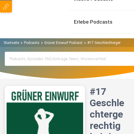
Erlebe Podcasts
Startseite
Podcasts
Grüner Einwurf Podcast
#17 Geschlechtergerechtigke
#17
Geschle
chterge
rechtig