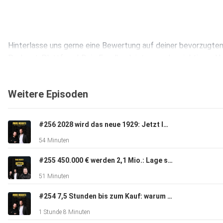
Hinterlasse uns gerne eine Bewertung auf deiner bevorzugte
Podcast-Plattform! Dein Feedback ist uns sehr wichtig und hi
uns, den Podcast kontinuierlich zu verbessern und interessan
Themen für dich zu finden. ️️️️️
Weitere Episoden
#256 2028 wird das neue 1929: Jetzt Immobilien einkaufen | Insights von Daniel Kleinert
54 Minuten
Alles Wichtige zum Podcast findest du in unserem Linktree:
#255 450.000 € werden 2,1 Mio.: Lage schlägt Mietrendite | Insights von Daniel Kleinert
https://linktr.ee/immoinsights
51 Minuten
#254 7,5 Stunden bis zum Kauf: warum Vertrauen skaliert | Insights von Alexander Schmid
1 Stunde 8 Minuten