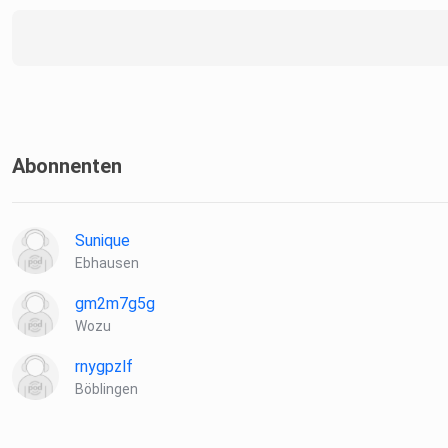
Abonnenten
Sunique
Ebhausen
gm2m7g5g
Wozu
rnygpzlf
Böblingen