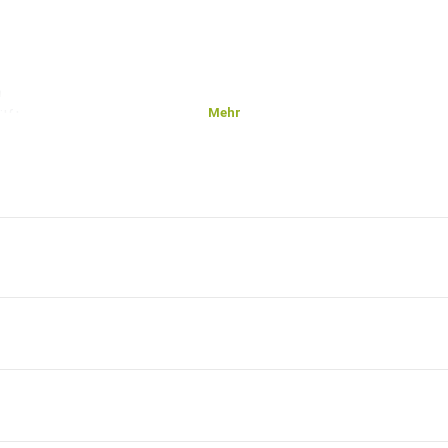
n
Mehr
lft
te