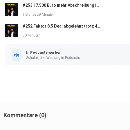
#253 17.500 Euro mehr Abschreibung im Jahr | Insights von Steuerfabi & DIMBEG
Möchtest du mehr über die Hosts erfahren und auf dem Lau
1 Stunde 29 Minuten
bleiben? Folge uns auf unseren Social-Media-Kanälen:
#252 Faktor 8,5 Deal abgelehnt trotz 465 Einheiten | Insights von Helge König
50 Minuten
Torben - https://wonderl.ink/@torbenschulthoff
In Podcasts werben
Martin - ⁠https://linktr.ee/martincronacher⁠
Schalte jetzt Werbung in Podcasts.
Kommentare (0)