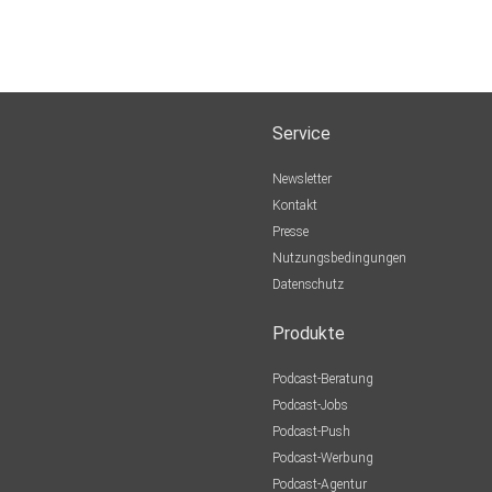
Service
Newsletter
Kontakt
Presse
Nutzungsbedingungen
Datenschutz
Produkte
Podcast-Beratung
Podcast-Jobs
Podcast-Push
Podcast-Werbung
Podcast-Agentur