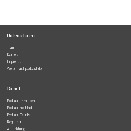
Unternehmen
Team
Karriere
Impressum
Werben auf podcast.de
Dienst
Podcast anmelden
Podcast hochladen
Podcast-Events
Registrierung
Anmeldung