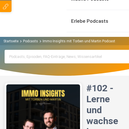
Erlebe Podcasts
Startseite
Podcasts
Immo Insights mit Torben und Martin Podcast
#102 
#102 -
Lerne
und
wachse