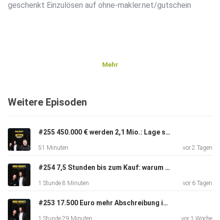
geschenkt Einzulösen auf ohne-makler.net/gutschein
Mehr
Hinterlasse uns gerne eine Bewertung auf deiner
bevorzugten
Weitere Episoden
Podcast-Plattform! Dein Feedback ist uns sehr wichtig
und hilft
uns, den Podcast kontinuierlich zu verbessern und
#255 450.000 € werden 2,1 Mio.: Lage schlägt Mietrendite | Insights von Daniel Kleinert
interessante
51 Minuten
vor 2 Tagen
Themen für dich zu finden. ️️️️️
#254 7,5 Stunden bis zum Kauf: warum Vertrauen skaliert | Insights von Alexander Schmid
1 Stunde 8 Minuten
vor 6 Tagen
#253 17.500 Euro mehr Abschreibung im Jahr | Insights von Steuerfabi & DIMBEG
1 Stunde 29 Minuten
vor 1 Woche