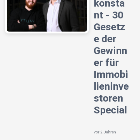
konsta
nt - 30
Gesetz
e der
Gewinn
er für
Immobi
lieninve
storen
Special
vor 2 Jahren