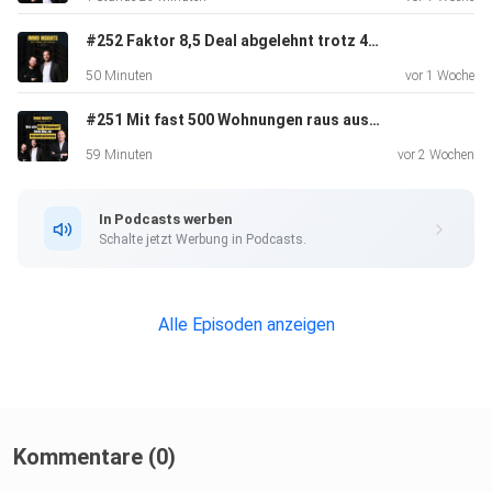
Alles Wichtige zum Podcast findest du in unserem
Linktree:
#252 Faktor 8,5 Deal abgelehnt trotz 465 Einheiten | Insights von Helge König
https://linktr.ee/immoinsights
50 Minuten
vor 1 Woche
#251 Mit fast 500 Wohnungen raus aus dem Konzern | Insights von Helge König
59 Minuten
vor 2 Wochen
In Podcasts werben
Möchtest du mehr über die Hosts erfahren und auf dem
Schalte jetzt Werbung in Podcasts.
Laufenden
bleiben? Folge uns auf unseren Social-Media-Kanälen:
Alle Episoden anzeigen
Torben - https://wonderl.ink/@torbenschulthoff
Martin - ⁠https://linktr.ee/martincronacher⁠
Kommentare (0)