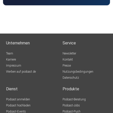
Unternehmen
Service
Team
Newsletter
Karriere
Kontakt
Impressum
Presse
Werben auf podcast.de
Nutzungsbedingungen
Datenschutz
Dienst
Produkte
Podcast anmelden
Podcast-Beratung
Podcast hochladen
Podcast-Jobs
Podcast-Events
Podcast-Push