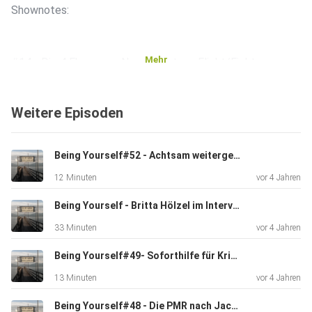
Shownotes:
Mehr
#14 - Die 4 F's - unser Nervensystem, Flight/Fight-
Response
Weitere Episoden
#23 - MettaMeditation
Being Yourself#52 - Achtsam weitergehen - Achtsamkeit in 52 Wochen
12 Minuten
vor 4 Jahren
#40 - Das Licht in und um uns
Being Yourself - Britta Hölzel im Interview - Achtsamkeit in 52 Wochen
33 Minuten
vor 4 Jahren
#49 - Situation und Atemraum
Folge direkt herunterladen
Being Yourself#49- Soforthilfe für Krisenzeiten - Achtsamkeit in 52 Wochen
13 Minuten
vor 4 Jahren
Being Yourself#48 - Die PMR nach Jacobsen - Achtsamkeit in 52 Wochen