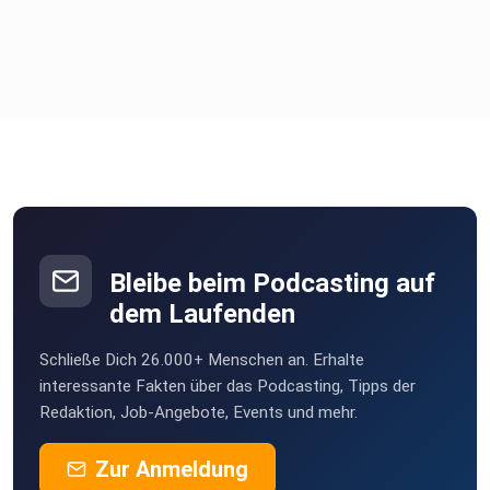
Bleibe beim Podcasting auf
dem Laufenden
Schließe Dich 26.000+ Menschen an. Erhalte
interessante Fakten über das Podcasting, Tipps der
Redaktion, Job-Angebote, Events und mehr.
Zur Anmeldung