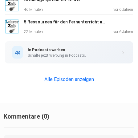
46 Minuten
vor 6 Jahren
Welcher Tweet mich zum Lachen gebracht hat
5 Ressourcen für den Fernunterricht und Erfahrungsberichte
Wie du deine Zeit aktuell sinnvoll nutzen kannst
22 Minuten
vor 6 Jahren
In Podcasts werben
Schalte jetzt Werbung in Podcasts.
Links zur Episode:
Alle Episoden anzeigen
Umfrage zu den "Coronaferien"
7 Tipps für Fortbildung (nicht nur) in stressigen Zeiten
Word für Lehrer Onlinekurs
Kommentare (0)
Tastschreiben lernen