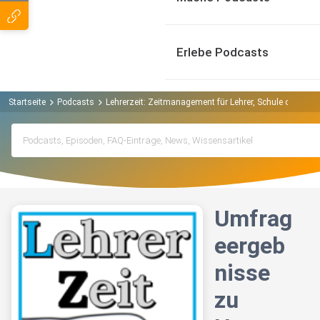
Erlebe Podcasts
Startseite
Podcasts
Lehrerzeit: Zeitmanagement für Lehrer, Schule ohne St
Umfrag
eergeb
nisse
zu