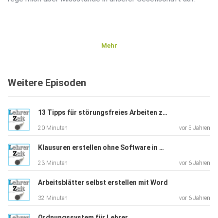
Mehr
In dieser Episode erfährst du:
Weitere Episoden
Alles zu den Ergebnissen der Umfrage
13 Tipps für störungsfreies Arbeiten zu Hause
20 Minuten
vor 5 Jahren
Welche Fragen sich daraus ergeben und welche
Erklärungssansätze Sinnmachen
Klausuren erstellen ohne Software in Microsoft Word
23 Minuten
vor 6 Jahren
Welche überraschenden Erkenntnisse man aus der Corona-
Krise
Arbeitsblätter selbst erstellen mit Word
ziehen kann
32 Minuten
vor 6 Jahren
Wieso wir es mal wieder niemandem recht machen können
Ordnungssystem für Lehrer