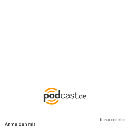
Anmeldung
Hallo Podcast-Hörer! Melde dich hier an. Dich erwarten 1 Million
abonnierbare Podcasts und alles, was Du rund um Podcasting
wissen musst.
Konto erstellen
Anmelden mit