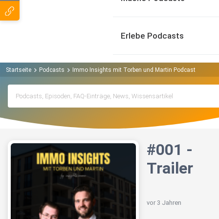
Erlebe Podcasts
Startseite
Podcasts
Immo Insights mit Torben und Martin Podcast
#001 -
#001 -
Trailer
vor 3 Jahren