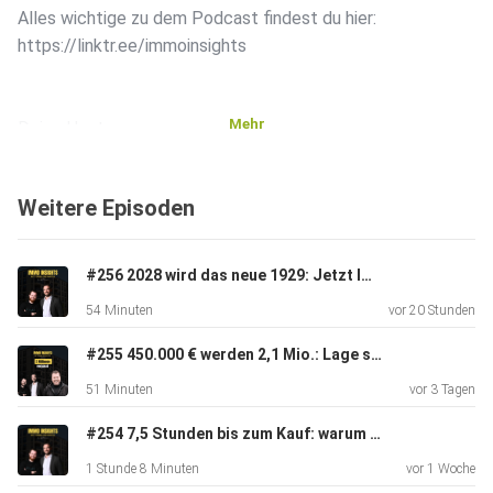
Alles wichtige zu dem Podcast findest du hier:
https://linktr.ee/immoinsights
Mehr
Deine Hosts:
Weitere Episoden
https://linktr.ee/torbenschulthoff
https://linktr.ee/martincronacher
#256 2028 wird das neue 1929: Jetzt Immobilien einkaufen | Insights von Daniel Kleinert
54 Minuten
vor 20 Stunden
#255 450.000 € werden 2,1 Mio.: Lage schlägt Mietrendite | Insights von Daniel Kleinert
51 Minuten
vor 3 Tagen
#254 7,5 Stunden bis zum Kauf: warum Vertrauen skaliert | Insights von Alexander Schmid
1 Stunde 8 Minuten
vor 1 Woche