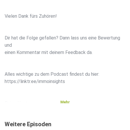
Vielen Dank fürs Zuhören!
Dir hat die Folge gefallen? Dann lass uns eine Bewertung
und
einen Kommentar mit deinem Feedback da.
Alles wichtige zu dem Podcast findest du hier:
https://linktr.ee/immoinsights
Mehr
Deine Hosts:
Weitere Episoden
https://linktr.ee/torbenschulthoff