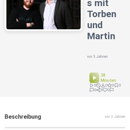
s mit
Torben
und
Martin
vor 3 Jahren
38
Minuten
0
0
0
0
0
0
0
Beschreibung
vor 3 Jahren