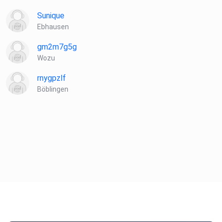
Sunique
Ebhausen
gm2m7g5g
Wozu
rnygpzlf
Böblingen