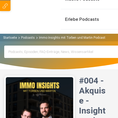
Erlebe Podcasts
Startseite
Podcasts
Immo Insights mit Torben und Martin Podcast
#004 
#004 -
Akquis
e -
Insight