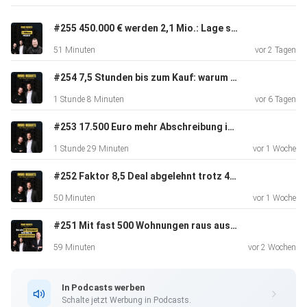
https://linktr.ee/martincronacher
#255 450.000 € werden 2,1 Mio.: Lage schlägt Mietrendite | Insights von Daniel Kleinert
51 Minuten
vor 2 Tagen
#254 7,5 Stunden bis zum Kauf: warum Vertrauen skaliert | Insights von Alexander Schmid
1 Stunde 8 Minuten
vor 6 Tagen
#253 17.500 Euro mehr Abschreibung im Jahr | Insights von Steuerfabi & DIMBEG
1 Stunde 29 Minuten
vor 1 Woche
#252 Faktor 8,5 Deal abgelehnt trotz 465 Einheiten | Insights von Helge König
50 Minuten
vor 1 Woche
#251 Mit fast 500 Wohnungen raus aus dem Konzern | Insights von Helge König
59 Minuten
vor 2 Wochen
In Podcasts werben
Schalte jetzt Werbung in Podcasts.