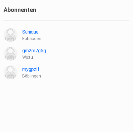
Abonnenten
Sunique
Ebhausen
gm2m7g5g
Wozu
rnygpzlf
Böblingen