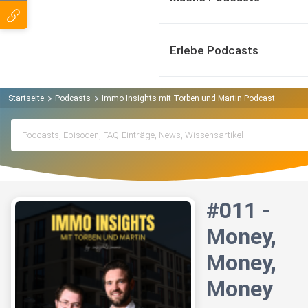
Erlebe Podcasts
Startseite
Podcasts
Immo Insights mit Torben und Martin Podcast
#011 
#011 -
Money,
Money,
Money