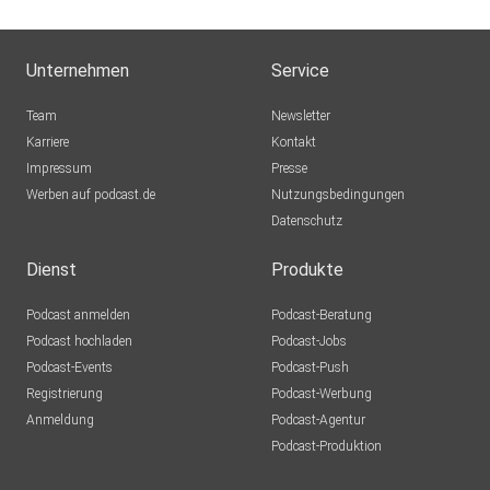
Unternehmen
Service
Team
Newsletter
Karriere
Kontakt
Impressum
Presse
Werben auf podcast.de
Nutzungsbedingungen
Datenschutz
Dienst
Produkte
Podcast anmelden
Podcast-Beratung
Podcast hochladen
Podcast-Jobs
Podcast-Events
Podcast-Push
Registrierung
Podcast-Werbung
Anmeldung
Podcast-Agentur
Podcast-Produktion