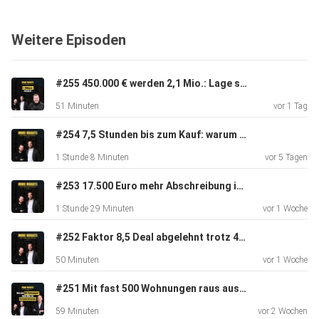
Weitere Episoden
https://linktr.ee/torbenschulthoff
https://linktr.ee/martincronacher
#255 450.000 € werden 2,1 Mio.: Lage schlägt Mietrendite | Insights von Daniel Kleinert
51 Minuten
vor 1 Tag
#254 7,5 Stunden bis zum Kauf: warum Vertrauen skaliert | Insights von Alexander Schmid
1 Stunde 8 Minuten
vor 5 Tagen
#253 17.500 Euro mehr Abschreibung im Jahr | Insights von Steuerfabi & DIMBEG
1 Stunde 29 Minuten
vor 1 Woche
#252 Faktor 8,5 Deal abgelehnt trotz 465 Einheiten | Insights von Helge König
50 Minuten
vor 1 Woche
#251 Mit fast 500 Wohnungen raus aus dem Konzern | Insights von Helge König
59 Minuten
vor 2 Wochen