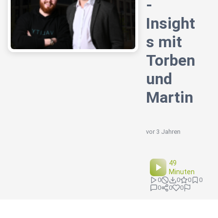
-
Insight
s mit
Torben
und
Martin
vor 3 Jahren
49
Minuten
0
0
0
0
0
0
0