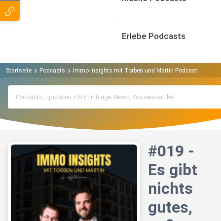
Erlebe Podcasts
Startseite
Podcasts
Immo Insights mit Torben und Martin Podcast
#019 
#019 -
Es gibt
nichts
gutes,