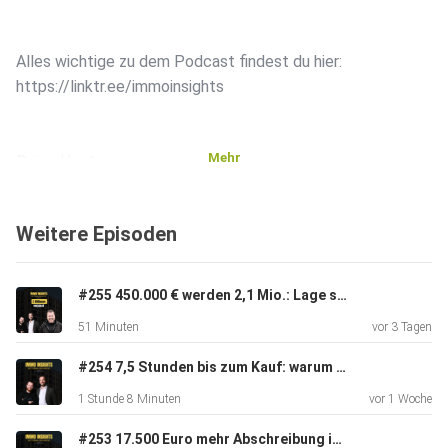
Alles wichtige zu dem Podcast findest du hier:
https://linktr.ee/immoinsights
Mehr
Deine Hosts:
Weitere Episoden
https://linktr.ee/torbenschulthoff
https://linktr.ee/martincronacher
#255 450.000 € werden 2,1 Mio.: Lage schlägt Mietrendite | Insights von Daniel Kleinert
51 Minuten
vor 3 Tagen
#254 7,5 Stunden bis zum Kauf: warum Vertrauen skaliert | Insights von Alexander Schmid
1 Stunde 8 Minuten
vor 1 Woche
#253 17.500 Euro mehr Abschreibung im Jahr | Insights von Steuerfabi & DIMBEG