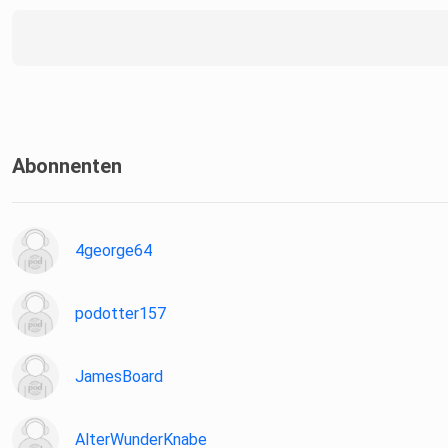
Abonnenten
4george64
podotter157
JamesBoard
AlterWunderKnabe