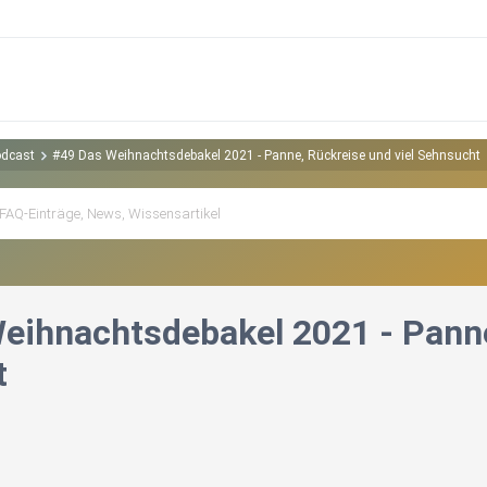
odcast
#49 Das Weihnachtsdebakel 2021 - Panne, Rückreise und viel Sehnsucht
eihnachtsdebakel 2021 - Panne
t