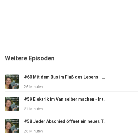
Weitere Episoden
#60 Mit dem Bus im Fluß des Lebens - Entscheidungen vor und während der Reise aus dem Bauch heraus treffen
26 Minuten
#59 Elektrik im Van selber machen - Interview mit Selbstausbauer Stefan über Kabellängen, Aderendhülsen und Wechselrichter
31 Minuten
#58 Jeder Abschied öffnet ein neues Tor - Wie wir mit den ständigen Orts- und Personenwechseln zurecht kommen
26 Minuten