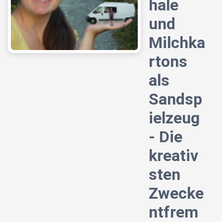
hale
und
Milchka
rtons
als
Sandsp
ielzeug
- Die
kreativ
sten
Zwecke
ntfrem