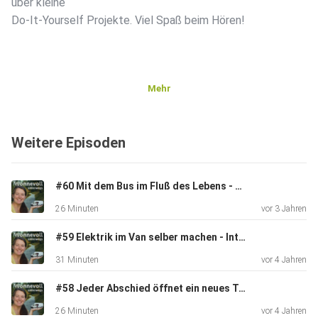
über kleine
Do-It-Yourself Projekte. Viel Spaß beim Hören!
Mehr
Weitere Episoden
#60 Mit dem Bus im Fluß des Lebens - Entscheidungen vor und während der Reise aus dem Bauch heraus treffen
26 Minuten
vor 3 Jahren
#59 Elektrik im Van selber machen - Interview mit Selbstausbauer Stefan über Kabellängen, Aderendhülsen und Wechselrichter
31 Minuten
vor 4 Jahren
#58 Jeder Abschied öffnet ein neues Tor - Wie wir mit den ständigen Orts- und Personenwechseln zurecht kommen
26 Minuten
vor 4 Jahren