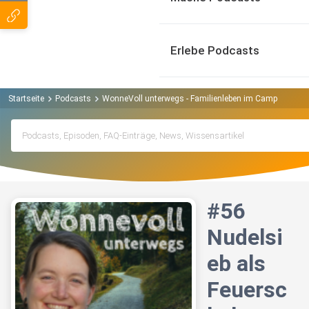
Erlebe Podcasts
Startseite
Podcasts
WonneVoll unterwegs - Familienleben im Campervan P
#56
Nudelsi
eb als
Feuersc