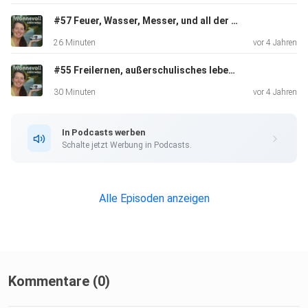
#57 Feuer, Wasser, Messer, und all der andere "gefährliche" Kram - Wie wir unsere Kinder gut begleiten und an Gefahrensituationen heranführen können (ohne selbst in Panik zu geraten :))
26 Minuten
vor 4 Jahren
#55 Freilernen, außerschulisches lebenslanges Lernen - Warum sich Reisen ideal anbieten um wichtige und einprägsame Erfahrungen zu machen
30 Minuten
vor 4 Jahren
In Podcasts werben
Schalte jetzt Werbung in Podcasts.
Alle Episoden anzeigen
Kommentare (0)