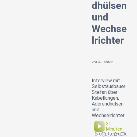
dhülsen
und
Wechse
lrichter
vor 4 Jahren
Interview mit
Selbstausbauer
Stefan über
Kabellängen,
Aderendhülsen
und
Wechselrichter
31
Minuten
0
0
0
0