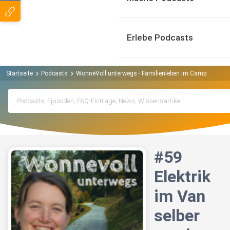
Erlebe Podcasts
Startseite
Podcasts
WonneVoll unterwegs - Familienleben im Campervan P
#59
Elektrik
im Van
selber