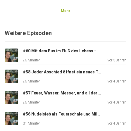
Mehr
Und vielen Dank an Weicon, für die Unterstützung bei
diesem
Weitere Episoden
Podcast!
#60 Mit dem Bus im Fluß des Lebens - Entscheidungen vor und während der Reise aus dem Bauch heraus treffen
Den Multistripper gibts hier und die Duo-Crimp hier.
26 Minuten
vor 3 Jahren
#58 Jeder Abschied öffnet ein neues Tor - Wie wir mit den ständigen Orts- und Personenwechseln zurecht kommen
26 Minuten
vor 4 Jahren
#57 Feuer, Wasser, Messer, und all der andere "gefährliche" Kram - Wie wir unsere Kinder gut begleiten und an Gefahrensituationen heranführen können (ohne selbst in Panik zu geraten :))
26 Minuten
vor 4 Jahren
#56 Nudelsieb als Feuerschale und Milchkartons als Sandspielzeug - Die kreativsten Zweckentfremdungen und DIY-Projekte unserer Reisen
31 Minuten
vor 4 Jahren