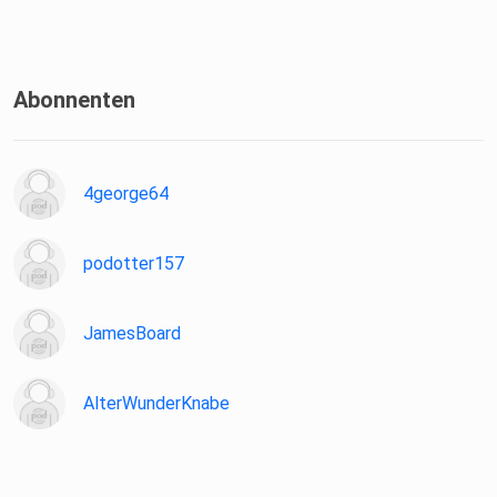
Abonnenten
4george64
podotter157
JamesBoard
AlterWunderKnabe