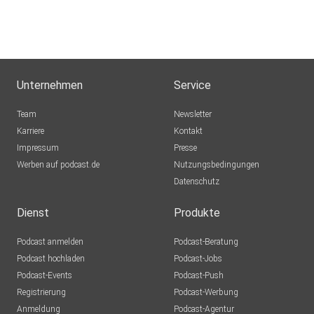
Unternehmen
Service
Team
Newsletter
Karriere
Kontakt
Impressum
Presse
Werben auf podcast.de
Nutzungsbedingungen
Datenschutz
Dienst
Produkte
Podcast anmelden
Podcast-Beratung
Podcast hochladen
Podcast-Jobs
Podcast-Events
Podcast-Push
Registrierung
Podcast-Werbung
Anmeldung
Podcast-Agentur