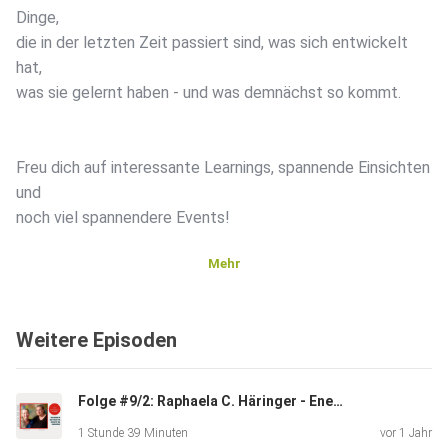
Dinge,
die in der letzten Zeit passiert sind, was sich entwickelt
hat,
was sie gelernt haben - und was demnächst so kommt.
Freu dich auf interessante Learnings, spannende Einsichten
und
noch viel spannendere Events!
Mehr
Viel Spaß!
Die Links
Weitere Episoden
In der Folge erwähnten Silvia und Andrea
Folge #9/2: Raphaela C. Häringer - Energetisches Malen
1 Stunde 39 Minuten
vor 1 Jahr
• Das Gunkelparadies, wo du in einer tollen Community