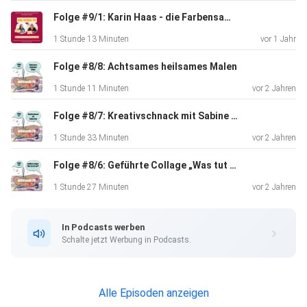
die Bedingungen für deine Kreativität erkunden kannst
Folge #9/1: Karin Haas - die Farbensammlerin
https://steadyhq.com/de/gunkelparadies/about
1 Stunde 13 Minuten
vor 1 Jahr
Folge #8/8: Achtsames heilsames Malen
• Den Podcast „Kita-Helden“ von Andreas Ebenhöh:
1 Stunde 11 Minuten
vor 2 Jahren
https://heldentaten-akademie.de/podcast-ich-bin-dann-
mal-ehrlich/
Folge #8/7: Kreativschnack mit Sabine Heil
1 Stunde 33 Minuten
vor 2 Jahren
Folge #8/6: Geführte Collage „Was tut dir gut?“
• Das Jahreswechsel-Event von Andrea:
https://andrea-gunkler.de/#magie
1 Stunde 27 Minuten
vor 2 Jahren
Tritt mit uns in Kontakt
In Podcasts werben
Wenn du etwas anmerken möchtest, eine Frage hast oder
Schalte jetzt Werbung in Podcasts.
ein Thema,
über das wir im Podcast einmal sprechen sollten, dann lass
uns
Alle Episoden anzeigen
das gern wissen. Wir freuen uns über deine Rückmeldung.