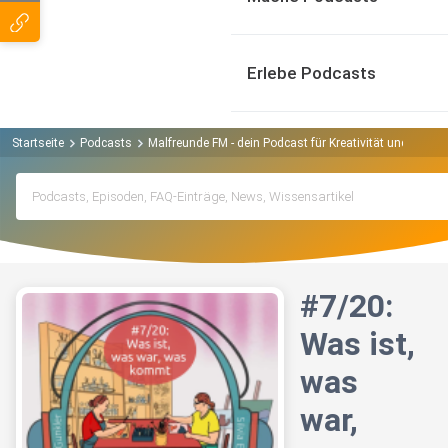
Erlebe Podcasts
Startseite
Podcasts
Malfreunde FM - dein Podcast für Kreativität und Leben
#7/20:
Was ist,
was
war,