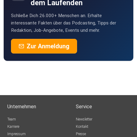
kreativ - und hör doch einfach noch mal in die alten Folgen
dem Laufenden
rein!
Schließe Dich 26.000+ Menschen an. Erhalte
interessante Fakten über das Podcasting, Tipps der
Redaktion, Job-Angebote, Events und mehr.
Produktion: Melanie Avis https://melanieavis.com
Zur Anmeldung
Musik: Elly Eichhoff c/o Silvia Eichhoff
Unternehmen
Service
Team
Newsletter
Karriere
Kontakt
Impressum
Presse