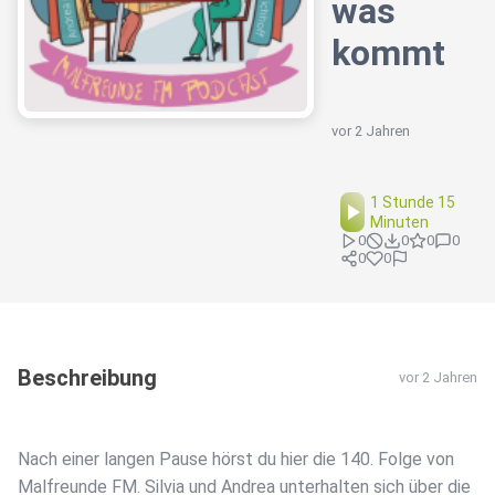
was
kommt
vor 2 Jahren
1 Stunde 15
Minuten
0
0
0
0
0
0
Beschreibung
vor 2 Jahren
Nach einer langen Pause hörst du hier die 140. Folge von
Malfreunde FM. Silvia und Andrea unterhalten sich über die