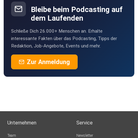
Vorteil
gereicht und dich unterstützt. Win-win - so lieben wir das!
Bleibe beim Podcasting auf
dem Laufenden
Hier geht‘s lang:
Schließe Dich 26.000+ Menschen an. Erhalte
https://steadyhq.com/de/malfreundefm/about
interessante Fakten über das Podcasting, Tipps der
Redaktion, Job-Angebote, Events und mehr.
Zur Anmeldung
Vielen Dank fürs Zuhören!
Wir, Silvia und ich, wünschen dir eine wundervolle Zeit. Bleib
kreativ - und hör doch einfach noch mal in die alten Folgen
rein!
Unternehmen
Service
Produktion: Melanie Avis https://melanieavis.com
Team
Newsletter