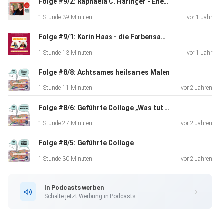
Folge #9/2: Raphaela C. Häringer - Energetisches Malen
https://youtu.be/Y5qIpFGrH20
1 Stunde 39 Minuten
vor 1 Jahr
Folge #9/1: Karin Haas - die Farbensammlerin
Viel Spaß beim Zuhören!
1 Stunde 13 Minuten
vor 1 Jahr
Die Links
Folge #8/8: Achtsames heilsames Malen
Sabines Kurse auf der Kreasphäre-Plattform
1 Stunde 11 Minuten
vor 2 Jahren
Folge #8/6: Geführte Collage „Was tut dir gut?“
• Neurodoodeln - Komm in den Flow
1 Stunde 27 Minuten
vor 2 Jahren
https://andrea-gunkler.de/neurodoodeln-komm-in-den-flow
Folge #8/5: Geführte Collage
1 Stunde 30 Minuten
vor 2 Jahren
• Kreative Herzensbotschaft - Mixed Media-Collage für
Geschenke an besondere Menschen
In Podcasts werben
https://andrea-gunkler.de/kreative-herzensbotschaft-mit-
Schalte jetzt Werbung in Podcasts.
sabine-heil