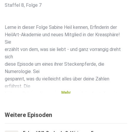
Staffel 8, Folge 7
Lerne in dieser Folge Sabine Heil kennen, Erfinderin der
HeilArt-Akademie und neues Mitglied in der Kreasphäre!
Sie
erzählt von dem, was sie liebt - und ganz vorrangig dreht
sich
diese Episode um eines ihrer Steckenpferde, die
Numerologie. Sei
gespannt, was du vielleicht alles über deine Zahlen
erfährst. Die
Mehr
Links zu Sabines Kursen in der Kreasphäre liest du weiter
unten.
Weitere Episoden
Ach ja, das komplette Interview kannst du dir auch auf dem
Malfreunde FM-YouTube-Kanal anschauen: