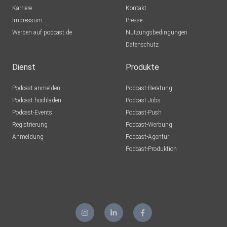
Karriere
Kontakt
Musik: Elly Eichhoff c/o Silvia Eichhoff
Impressum
Presse
Werben auf podcast.de
Nutzungsbedingungen
Datenschutz
Titelbild: Tadi Köpge https://www.katrinkoepge.de/ueber-
mich/
Dienst
Produkte
Podcast anmelden
Podcast-Beratung
Podcast hochladen
Podcast-Jobs
Podcast-Events
Podcast-Push
Registrierung
Podcast-Werbung
Anmeldung
Podcast-Agentur
Podcast-Produktion